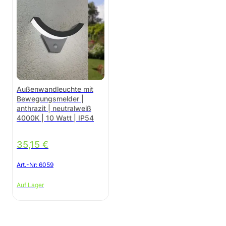
Außenwandleuchte mit
Bewegungsmelder |
anthrazit | neutralweiß
4000K | 10 Watt | IP54
35,15
€
Art.-Nr:
6059
Auf Lager