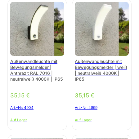
Außenwandleuchte mit
Außenwandleuchte mit
Bewegungsmelder |
Bewegungsmelder | weiß
Anthrazit RAL 7016 |
| neutralweiß 4000K |
neutralweiß 4000K | IP65
IP65
35,15
€
35,15
€
Art.-Nr:
4904
Art.-Nr:
4899
Auf Lager
Auf Lager