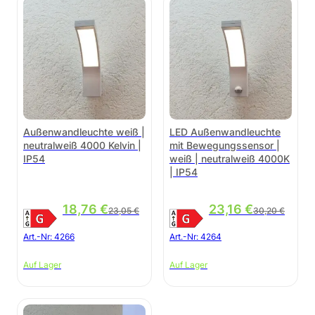
Außenwandleuchte weiß |
LED Außenwandleuchte
neutralweiß 4000 Kelvin |
mit Bewegungssensor |
IP54
weiß | neutralweiß 4000K
| IP54
Ursprünglicher Preis war: 23,05 €
Aktueller Preis ist: 18,76 €.
Ursprünglicher Pr
Aktueller Preis ist
18,76
€
23,16
€
23,05
€
30,20
€
Art.-Nr:
4266
Art.-Nr:
4264
Auf Lager
Auf Lager