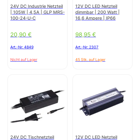
24V DC Industrie Netzteil
12V DC LED Netzteil
| 105W | 4,5A | GLP MRS-
dimmbar | 200 Watt |
100-24-U-C
16,6 Ampere | IP66
20,90
€
98,95
€
Art.-Nr:
4849
Art.-Nr:
2307
Nicht auf Lager
45 Stk. auf Lager
24V DC Tischnetzteil
12V DC LED Netzteil