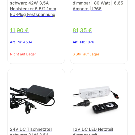
schwarz 42W 3,5A
dimmbar | 80 Watt | 6,65
Hohlstecker 5.5/2.1mm
Ampere | IP66
EU-Plug Festspannung
11,90
€
81,35
€
Art.-Nr:
4534
Art.-Nr:
1876
Nicht auf Lager
6 Stk. auf Lager
24V DC Tischnetzteil
12V DC LED Netzteil
schwarz 84W 3.5A
dimmbar mit