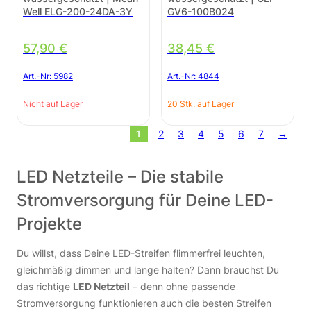
Well ELG-200-24DA-3Y
GV6-100B024
57,90
€
38,45
€
Art.-Nr:
5982
Art.-Nr:
4844
Nicht auf Lager
20 Stk. auf Lager
1
2
3
4
5
6
7
→
LED Netzteile – Die stabile
Stromversorgung für Deine LED-
Projekte
Du willst, dass Deine LED-Streifen flimmerfrei leuchten,
gleichmäßig dimmen und lange halten? Dann brauchst Du
das richtige
LED Netzteil
– denn ohne passende
Stromversorgung funktionieren auch die besten Streifen