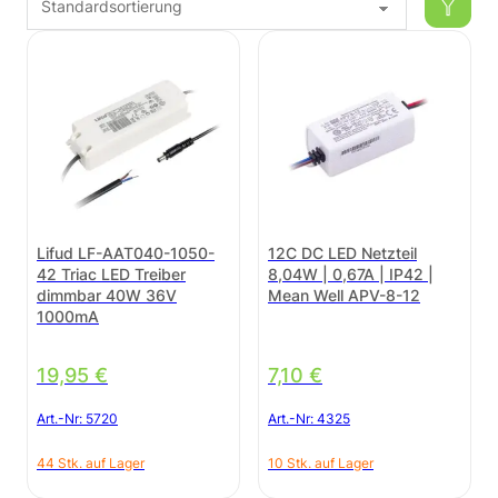
Lifud LF-AAT040-1050-
12C DC LED Netzteil
42 Triac LED Treiber
8,04W | 0,67A | IP42 |
dimmbar 40W 36V
Mean Well APV-8-12
1000mA
19,95
€
7,10
€
Art.-Nr:
5720
Art.-Nr:
4325
44 Stk. auf Lager
10 Stk. auf Lager