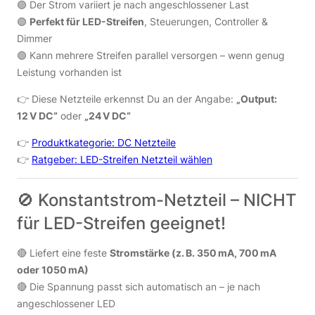
🟢 Der Strom variiert je nach angeschlossener Last
🟢
Perfekt für LED-Streifen
, Steuerungen, Controller &
Dimmer
🟢 Kann mehrere Streifen parallel versorgen – wenn genug
Leistung vorhanden ist
👉 Diese Netzteile erkennst Du an der Angabe:
„Output:
12 V DC“
oder
„24 V DC“
👉
Produktkategorie: DC Netzteile
👉
Ratgeber: LED-Streifen Netzteil wählen
🚫 Konstantstrom-Netzteil – NICHT
für LED-Streifen geeignet!
🔴 Liefert eine feste
Stromstärke (z. B. 350 mA, 700 mA
oder 1050 mA)
🔴 Die Spannung passt sich automatisch an – je nach
angeschlossener LED