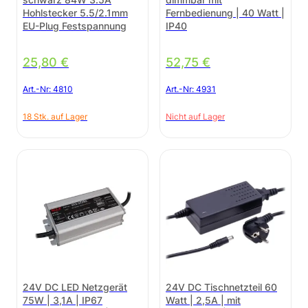
Hohlstecker 5.5/2.1mm
Fernbedienung | 40 Watt |
EU-Plug Festspannung
IP40
25,80
€
52,75
€
Art.-Nr:
4810
Art.-Nr:
4931
18 Stk. auf Lager
Nicht auf Lager
24V DC LED Netzgerät
24V DC Tischnetzteil 60
75W | 3,1A | IP67
Watt | 2,5A | mit