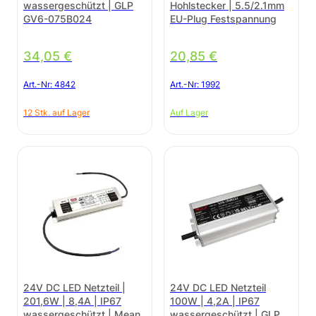
wassergeschützt | GLP
Hohlstecker | 5.5/2.1mm
GV6-075B024
EU-Plug Festspannung
34,05
€
20,85
€
Art.-Nr:
4842
Art.-Nr:
1992
12 Stk. auf Lager
Auf Lager
24V DC LED Netzteil |
24V DC LED Netzteil
201,6W | 8,4A | IP67
100W | 4,2A | IP67
wassergeschützt | Mean
wassergeschützt | GLP