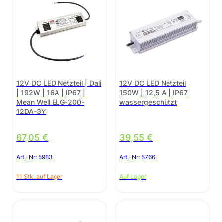
12V DC LED Netzteil | Dali
12V DC LED Netzteil
| 192W | 16A | IP67 |
150W | 12,5 A | IP67
Mean Well ELG-200-
wassergeschützt
12DA-3Y
67,05
€
39,55
€
Art.-Nr:
5983
Art.-Nr:
5766
11 Stk. auf Lager
Auf Lager