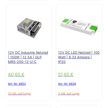
12V DC Industrie Netzteil
12V DC LED Netzteil | 100
| 150W | 12,5A | GLP
Watt | 8,33 Ampere |
MRS-200-12-U-C
IP20
40,65
€
51,65
€
Art.-Nr:
4853
Art.-Nr:
4839
10 Stk. auf Lager
3 Stk. auf Lager