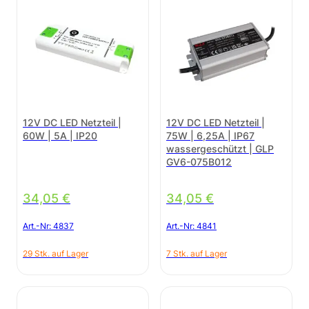
12V DC LED Netzteil |
12V DC LED Netzteil |
60W | 5A | IP20
75W | 6,25A | IP67
wassergeschützt | GLP
GV6-075B012
34,05
€
34,05
€
Art.-Nr:
4837
Art.-Nr:
4841
29 Stk. auf Lager
7 Stk. auf Lager