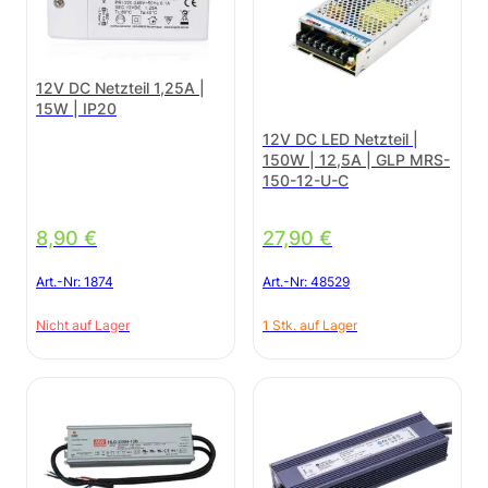
12V DC Netzteil 1,25A |
15W | IP20
12V DC LED Netzteil |
150W | 12,5A | GLP MRS-
150-12-U-C
8,90
€
27,90
€
Art.-Nr:
1874
Art.-Nr:
48529
Nicht auf Lager
1 Stk. auf Lager