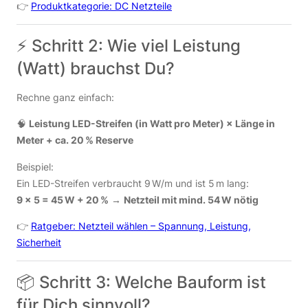
👉
Produktkategorie: DC Netzteile
⚡ Schritt 2: Wie viel Leistung
(Watt) brauchst Du?
Rechne ganz einfach:
🧠
Leistung LED-Streifen (in Watt pro Meter) × Länge in
Meter + ca. 20 % Reserve
Beispiel:
Ein LED-Streifen verbraucht 9 W/m und ist 5 m lang:
9 × 5 = 45 W + 20 %
→
Netzteil mit mind. 54 W nötig
👉
Ratgeber: Netzteil wählen – Spannung, Leistung,
Sicherheit
📦 Schritt 3: Welche Bauform ist
für Dich sinnvoll?