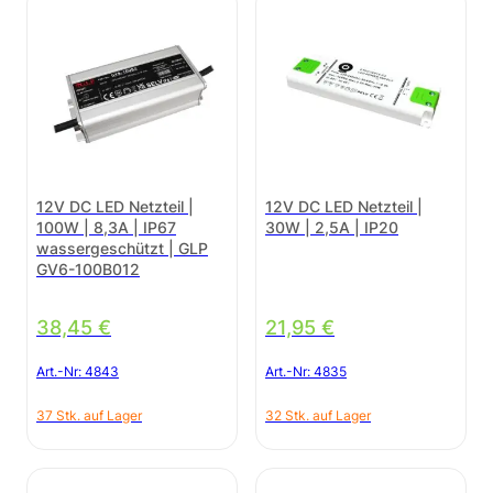
12V DC LED Netzteil |
12V DC LED Netzteil |
100W | 8,3A | IP67
30W | 2,5A | IP20
wassergeschützt | GLP
GV6-100B012
38,45
€
21,95
€
Art.-Nr:
4843
Art.-Nr:
4835
37 Stk. auf Lager
32 Stk. auf Lager