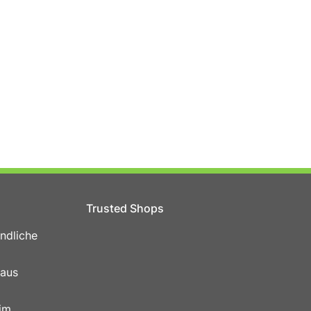
Trusted Shops
ndliche
 aus
im