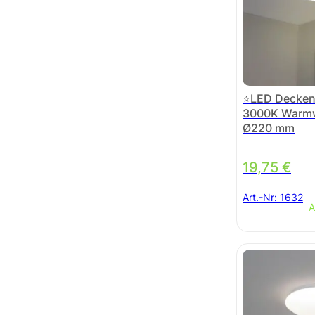
⭐LED Deckenl
3000K Warmw
Ø220 mm
19,75
€
Art.-Nr:
1632
A