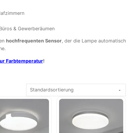
hlafzimmern
in Büros & Gewerberäumen
nen
hochfrequenten Sensor
, der die Lampe automatisch
he.
zur Farbtemperatur
!