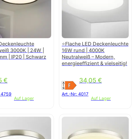
Deckenleuchte
⭐Flache LED Deckenleuchte
eiß 3000K | 24W |
16W rund | 4000K
m | IP20 | Schwarz
Neutralweiß – Modern,
energieeffizient & vielseitig!
5
€
34,05
€
:
4759
Art.-Nr:
4017
Auf Lager
Auf Lager