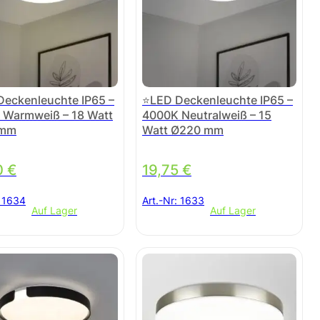
eckenleuchte IP65 –
⭐LED Deckenleuchte IP65 –
 Warmweiß – 18 Watt
4000K Neutralweiß – 15
 mm
Watt Ø220 mm
0
€
19,75
€
:
1634
Art.-Nr:
1633
Auf Lager
Auf Lager