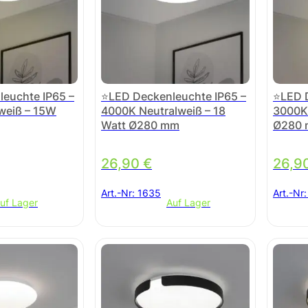
euchte IP65 –
⭐LED Deckenleuchte IP65 –
⭐LED D
eiß – 15W
4000K Neutralweiß – 18
3000K
Watt Ø280 mm
Ø280
26,90
€
26,9
Art.-Nr:
1635
Art.-Nr
uf Lager
Auf Lager