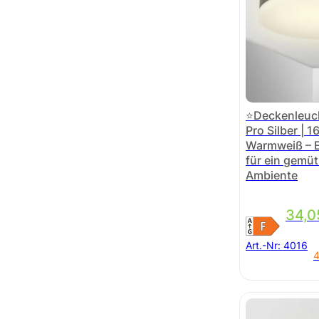
⭐Deckenleuch
Pro Silber | 
Warmweiß – E
für ein gemüt
Ambiente
34,
Art.-Nr:
4016
4