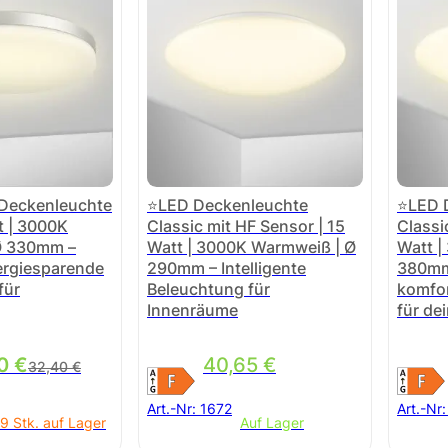
 Deckenleuchte
⭐LED Deckenleuchte
⭐LED 
t | 3000K
Classic mit HF Sensor | 15
Classi
Ø 330mm –
Watt | 3000K Warmweiß | Ø
Watt |
nergiesparende
290mm – Intelligente
380mm 
für
Beleuchtung für
komfor
Innenräume
für de
rünglicher Preis war: 32,40 €
ller Preis ist: 25,00 €.
00
€
40,65
€
32,40
€
Art.-Nr:
1672
Art.-Nr
9 Stk. auf Lager
Auf Lager