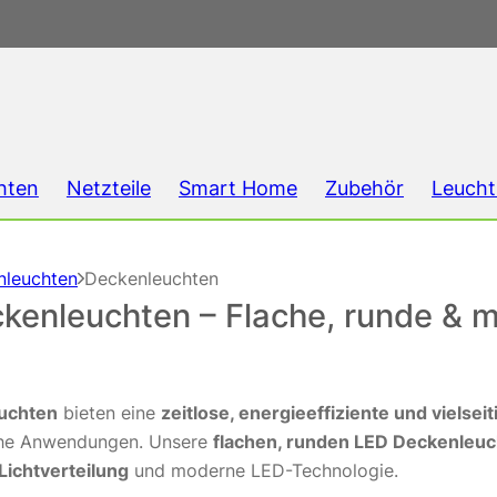
hten
Netzteile
Smart Home
Zubehör
Leucht
nleuchten
Deckenleuchten
kenleuchten – Flache, runde & m
uchten
bieten eine
zeitlose, energieeffiziente und vielse
che Anwendungen. Unsere
flachen, runden LED Deckenleu
Lichtverteilung
und moderne LED-Technologie.