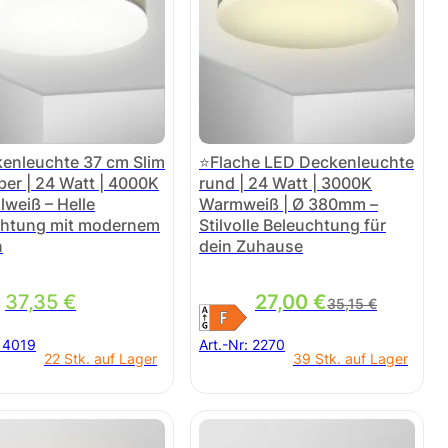
enleuchte 37 cm Slim
⭐Flache LED Deckenleuchte
lber | 24 Watt | 4000K
rund | 24 Watt | 3000K
lweiß – Helle
Warmweiß | Ø 380mm –
chtung mit modernem
Stilvolle Beleuchtung für
n
dein Zuhause
Ursprünglicher Preis
Aktueller Preis ist: 
37,35
€
27,00
€
35,15
€
:
4019
Art.-Nr:
2270
22 Stk. auf Lager
39 Stk. auf Lager