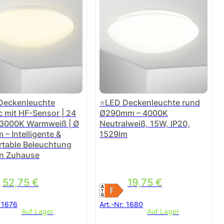
Deckenleuchte
⭐LED Deckenleuchte rund
c mit HF-Sensor | 24
Ø290mm – 4000K
 3000K Warmweiß | Ø
Neutralweiß, 15W, IP20,
– Intelligente &
1529lm
table Beleuchtung
in Zuhause
52,75
€
19,75
€
:
1676
Art.-Nr:
1680
Auf Lager
Auf Lager