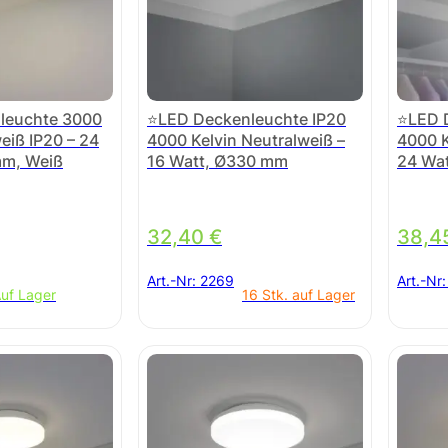
leuchte 3000
⭐LED Deckenleuchte IP20
⭐LED 
eiß IP20 – 24
4000 Kelvin Neutralweiß –
4000 K
mm, Weiß
16 Watt, Ø330 mm
24 Wa
32,40
€
38,4
Art.-Nr:
2269
Art.-Nr
uf Lager
16 Stk. auf Lager