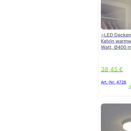
⭐LED Decken
Kelvin warmw
Watt, Ø400 
38,45
€
Art.-Nr:
4726
A