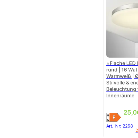
⭐Flache LED
rund | 16 Wat
Warmweiß | 
Stilvolle & e
Beleuchtung 
Innenräume
Ursp
Aktue
25,
Art.-Nr:
2268
2