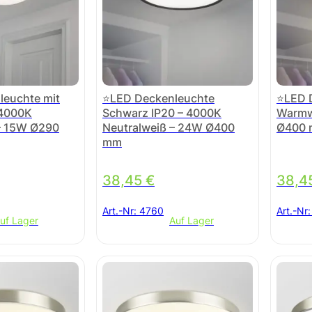
leuchte mit
⭐LED Deckenleuchte
⭐LED 
 4000K
Schwarz IP20 – 4000K
Warmw
– 15W Ø290
Neutralweiß – 24W Ø400
Ø400 m
mm
38,45
€
38,4
Art.-Nr:
4760
Art.-Nr
uf Lager
Auf Lager