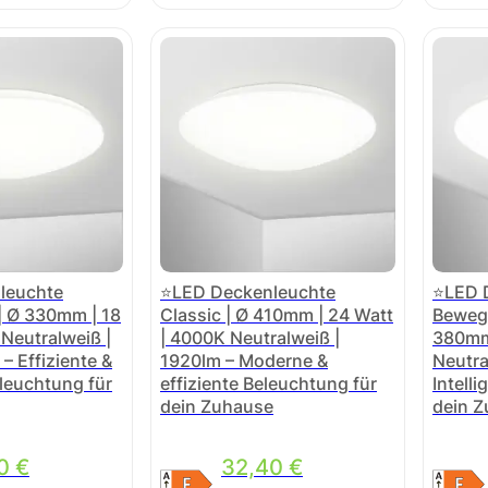
leuchte
⭐LED Deckenleuchte
⭐LED 
 | Ø 330mm | 18
Classic | Ø 410mm | 24 Watt
Beweg
Neutralweiß |
| 4000K Neutralweiß |
380mm 
– Effiziente &
1920lm – Moderne &
Neutra
leuchtung für
effiziente Beleuchtung für
Intell
dein Zuhause
dein 
90
€
32,40
€