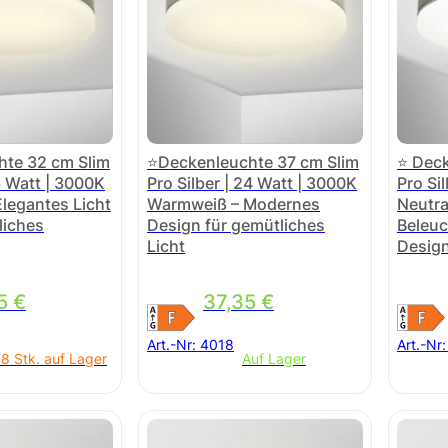
te 32 cm Slim
⭐Deckenleuchte 37 cm Slim
⭐ Deck
16 Watt | 3000K
Pro Silber | 24 Watt | 3000K
Pro Si
legantes Licht
Warmweiß – Modernes
Neutra
liches
Design für gemütliches
Beleu
Licht
Desig
05
€
37,35
€
Art.-Nr:
4018
Art.-Nr
8 Stk. auf Lager
Auf Lager