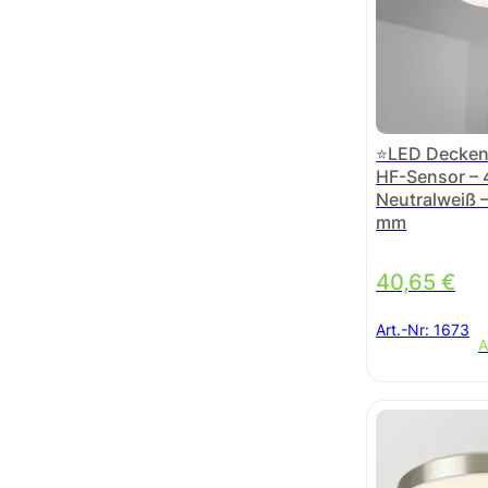
⭐LED Decken
HF-Sensor –
Neutralweiß 
mm
40,65
€
Art.-Nr:
1673
A