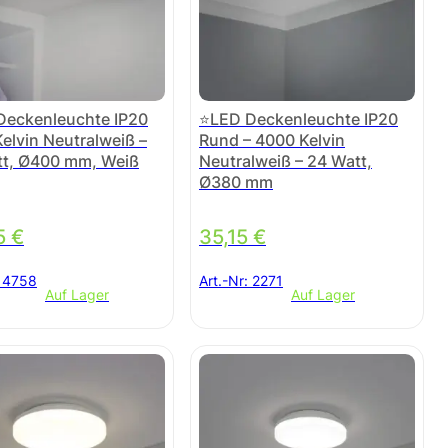
Deckenleuchte IP20
⭐LED Deckenleuchte IP20
elvin Neutralweiß –
Rund – 4000 Kelvin
tt, Ø400 mm, Weiß
Neutralweiß – 24 Watt,
Ø380 mm
5
€
35,15
€
:
4758
Art.-Nr:
2271
Auf Lager
Auf Lager