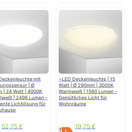
Deckenleuchte mit
⭐LED Deckenleuchte | 15
ungssensor | Ø
Watt | Ø 290mm | 3000K
| 24 Watt | 4000K
Warmweiß | 1560 Lumen –
lweiß | 2496 Lumen –
Gemütliches Licht für
igente Lichtlösung für
Wohnräume
Zuhause
52,75
€
19,75
€