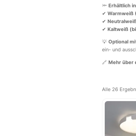
🔦
Erhältlich i
✔
Warmweiß 
✔
Neutralwei
✔
Kaltweiß (b
💡
Optional m
ein- und aussc
🔗
Mehr über d
Alle 26 Ergeb