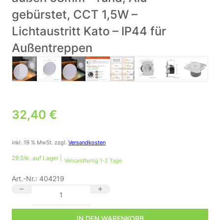
gebürstet, CCT 1,5W –
Lichtaustritt Kato – IP44 für
Außentreppen
32,40
€
inkl. 19 % MwSt.
zzgl.
Versandkosten
29 Stk. auf Lager |
Versandfertig 1-2 Tage
Art.-Nr.:
404219
⭐🌧️ Treppenstufenbeleuchtung außen 68mm – rund, Alu-gebürst
IN DEN WARENKORB