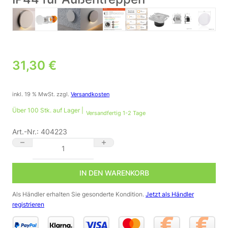
31,30
€
inkl. 19 % MwSt.
zzgl.
Versandkosten
Über 100 Stk. auf Lager |
Versandfertig 1-2 Tage
Art.-Nr.:
404223
⭐🌧️ Treppenstufenbeleuchtung außen 68mm – rund, Weiß, warmw
IN DEN WARENKORB
Als Händler erhalten Sie gesonderte Kondition.
Jetzt als Händler
registrieren