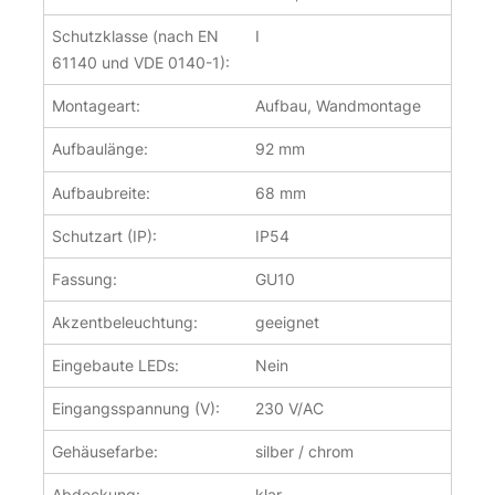
Schutzklasse (nach EN
I
61140 und VDE 0140-1):
Montageart:
Aufbau, Wandmontage
Aufbaulänge:
92 mm
Aufbaubreite:
68 mm
Schutzart (IP):
IP54
Fassung:
GU10
Akzentbeleuchtung:
geeignet
Eingebaute LEDs:
Nein
Eingangsspannung (V):
230 V/AC
Gehäusefarbe:
silber / chrom
Abdeckung:
klar