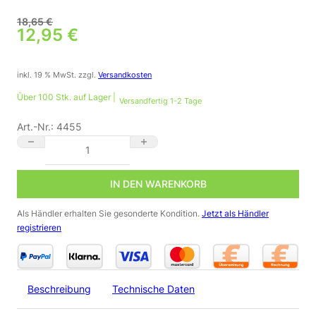
18,65
€
Ursprünglicher Preis war: 18,65 €
12,95
€
Aktueller Preis ist: 12,95 €.
inkl. 19 % MwSt.
zzgl.
Versandkosten
Über 100 Stk. auf Lager |
Versandfertig 1-2 Tage
Art.-Nr.:
4455
LED Außenwandleuchte UP&DOWN rund für GU10 Schutzart IP54
IN DEN WARENKORB
Als Händler erhalten Sie gesonderte Kondition.
Jetzt als Händler
registrieren
Beschreibung
Technische Daten