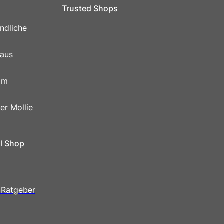
Trusted Shops
ndliche
 aus
im
er Mollie
el Shop
 Ratgeber