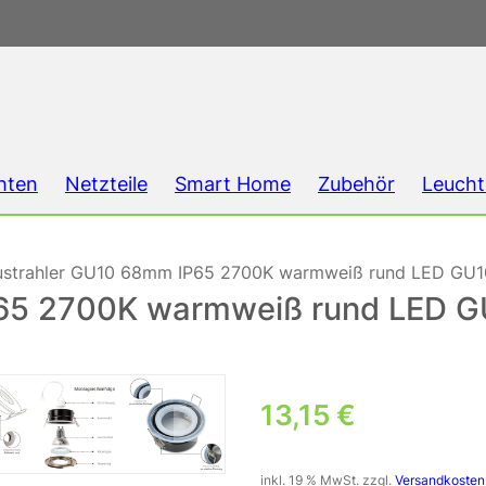
hten
Netzteile
Smart Home
Zubehör
Leucht
ustrahler GU10 68mm IP65 2700K warmweiß rund LED GU10
65 2700K warmweiß rund LED G
13,15
€
inkl. 19 % MwSt.
zzgl.
Versandkosten