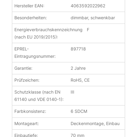
Hersteller EAN:
4063592022962
Besonderheiten:
dimmbar, schwenkbar
Energieverbrauchskennzeichnung
F
(nach EU 2019/2015):
EPREL-
897718
Eintragungsnummer:
Garantie:
2 Jahre
Prüfzeichen:
RoHS, CE
Schutzklasse (nach EN
III
61140 und VDE 0140-1):
Farbkonsistenz:
6 SDCM
Montageart:
Deckenmontage, Einbau
Einbautiefe:
70 mm