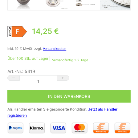
14,25
€
inkl. 19 % MwSt.
zzgl.
Versandkosten
Über 100 Stk. auf Lager |
Versandfertig 1-2 Tage
Art.-Nr.:
5419
Einbaustrahler GU10 IP44 Edelstahl gebürstet rund 68mm dimm
IN DEN WARENKORB
Als Händler erhalten Sie gesonderte Kondition.
Jetzt als Händler
registrieren