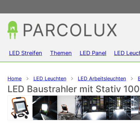
LED Streifen
Themen
LED Panel
LED Leuc
Home
LED Leuchten
LED Arbeitsleuchten
LED Baustrahler mit Stativ 10