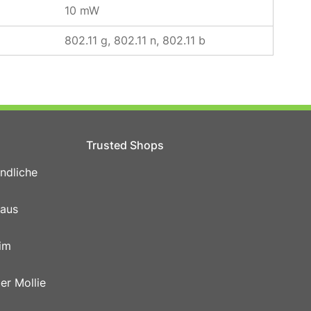
10 mW
802.11 g, 802.11 n, 802.11 b
Trusted Shops
ndliche
 aus
im
er Mollie