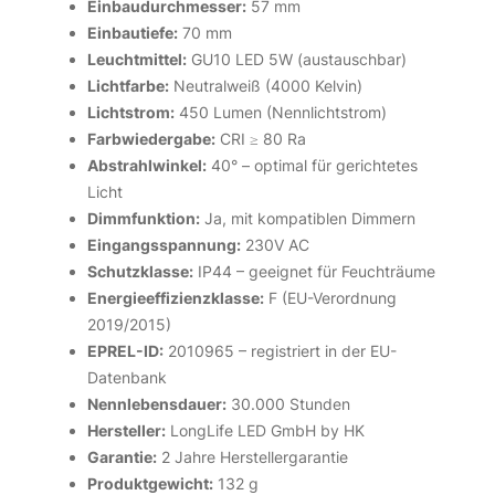
Einbaudurchmesser:
57 mm
Einbautiefe:
70 mm
Leuchtmittel:
GU10 LED 5W (austauschbar)
Lichtfarbe:
Neutralweiß (4000 Kelvin)
Lichtstrom:
450 Lumen (Nennlichtstrom)
Farbwiedergabe:
CRI ≥ 80 Ra
Abstrahlwinkel:
40° – optimal für gerichtetes
Licht
Dimmfunktion:
Ja, mit kompatiblen Dimmern
Eingangsspannung:
230V AC
Schutzklasse:
IP44 – geeignet für Feuchträume
Energieeffizienzklasse:
F (EU-Verordnung
2019/2015)
EPREL-ID:
2010965 – registriert in der EU-
Datenbank
Nennlebensdauer:
30.000 Stunden
Hersteller:
LongLife LED GmbH by HK
Garantie:
2 Jahre Herstellergarantie
Produktgewicht:
132 g