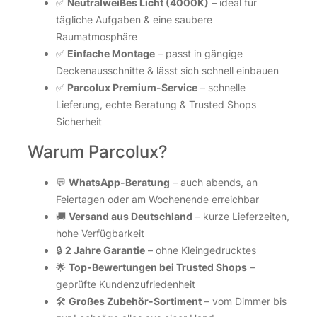
✅
Neutralweißes Licht (4000K)
– ideal für
tägliche Aufgaben & eine saubere
Raumatmosphäre
✅
Einfache Montage
– passt in gängige
Deckenausschnitte & lässt sich schnell einbauen
✅
Parcolux Premium-Service
– schnelle
Lieferung, echte Beratung & Trusted Shops
Sicherheit
Warum Parcolux?
💬
WhatsApp-Beratung
– auch abends, an
Feiertagen oder am Wochenende erreichbar
🚚
Versand aus Deutschland
– kurze Lieferzeiten,
hohe Verfügbarkeit
🔒
2 Jahre Garantie
– ohne Kleingedrucktes
🌟
Top-Bewertungen bei Trusted Shops
–
geprüfte Kundenzufriedenheit
🛠️
Großes Zubehör-Sortiment
– vom Dimmer bis