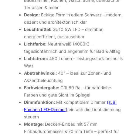
Badezimmer, Küchen, Waschräume, überdachte
Terrassen & mehr
Design:
Eckige Form in edlem Schwarz – modern,
dezent und architektonisch klar
Leuchtmittel:
GU10 5W LED – dimmbar,
energieeffizient, austauschbar
Lichtfarbe:
Neutralweiß (4000K) –
tageslichtähnlich und angenehm für Bad & Alltag
Lichtstrom:
450 Lumen – leistungsstark bei nur 5
Watt
Abstrahlwinkel:
40° – ideal zur Zonen- und
Akzentbeleuchtung
Farbwiedergabe:
CRI 80 Ra – für natürliche
Farben und gute Sicht im Spiegel
Dimmfunktion:
Mit kompatiblem Dimmer
(z. B.
Ehmann LED-Dimmer)
einfach die Lichtstimmung
steuern
Montage:
Decken-Einbau mit 57 mm
Einbaudurchmesser & 70 mm Tiefe – perfekt für