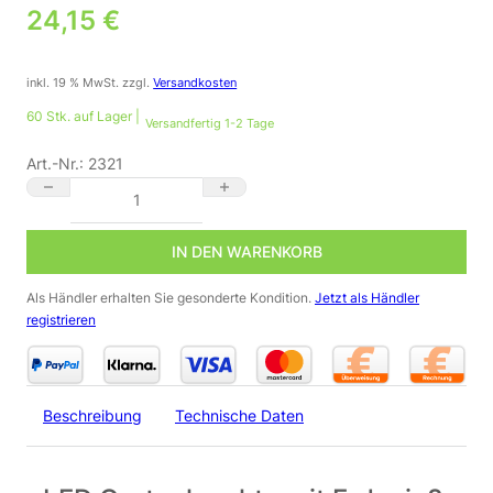
24,15
€
inkl. 19 % MwSt.
zzgl.
Versandkosten
60 Stk. auf Lager |
Versandfertig 1-2 Tage
Art.-Nr.:
2321
LED Gartenstrahler mit Erdspieß 230 Volt IP64 für GU10 schwar
IN DEN WARENKORB
Als Händler erhalten Sie gesonderte Kondition.
Jetzt als Händler
registrieren
Beschreibung
Technische Daten