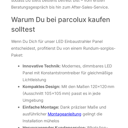
sodass Du stets bestens betreut bist – vom ersten
Beratungsgespräch bis hin zum After-Sales-Service.
Warum Du bei parcolux kaufen
solltest
Wenn Du Dich für unser LED Einbaustrahler Panel
entscheidest, profitierst Du von einem Rundum-sorglos-
Paket:
Innovative Technik:
Modernes, dimmbares LED
Panel mit Konstantstromtreiber für gleichmäßige
Lichtleistung
Kompaktes Design:
Mit den Maßen 120×120 mm
(Ausschnitt 105×105 mm) passt es in jede
Umgebung
Einfache Montage:
Dank präziser Maße und
ausführlicher
Montageanleitung
gelingt die
Installation mühelos
Hervorragender Kundenservice:
WhatsApp-