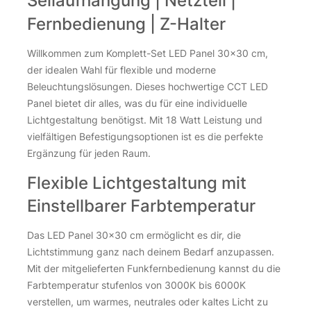
Fernbedienung | Z-Halter
Willkommen zum Komplett-Set LED Panel 30×30 cm,
der idealen Wahl für flexible und moderne
🌟LED Panel 15×120 cm CCT – 24 V | Rahmen weiß |
Beleuchtungslösungen. Dieses hochwertige CCT LED
Smart Home mit KNX, Zigbee & DALI
Panel bietet dir alles, was du für eine individuelle
Lichtgestaltung benötigst. Mit 18 Watt Leistung und
83,55
€
vielfältigen Befestigungsoptionen ist es die perfekte
Ergänzung für jeden Raum.
inkl. 19 % MwSt.
zzgl.
Versandkosten
Flexible Lichtgestaltung mit
67 Stk. auf Lager
Einstellbarer Farbtemperatur
🌟LED Panel 15×120 cm CCT – 24 V | Rahmen weiß | Smart H
🌟LED Panel 15×120 cm CCT – 24 V | Rahmen weiß | Smart H
Das LED Panel 30×30 cm ermöglicht es dir, die
Lichtstimmung ganz nach deinem Bedarf anzupassen.
Mit der mitgelieferten Funkfernbedienung kannst du die
Farbtemperatur stufenlos von 3000K bis 6000K
verstellen, um warmes, neutrales oder kaltes Licht zu