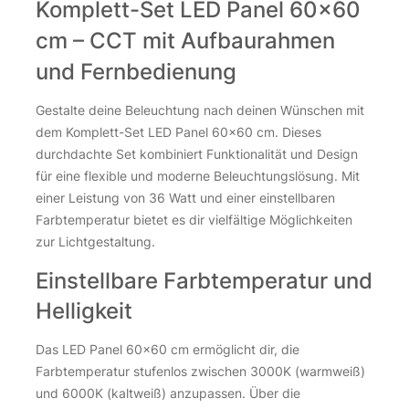
Komplett-Set LED Panel 60×60
94 Stk. auf Lager
cm – CCT mit Aufbaurahmen
CCT LED Panel 62 × 62 cm – 24 V, 40 W, 3700 lm, weiß Meng
CCT LED Panel 62 × 62 cm – 24 V, 40 W, 3700 lm, weiß Meng
und Fernbedienung
Gestalte deine Beleuchtung nach deinen Wünschen mit
dem Komplett-Set LED Panel 60×60 cm. Dieses
durchdachte Set kombiniert Funktionalität und Design
für eine flexible und moderne Beleuchtungslösung. Mit
🌟LED Panel 15×120 cm CCT – 24 V | Rahmen weiß |
einer Leistung von 36 Watt und einer einstellbaren
Smart Home mit KNX, Zigbee & DALI
Farbtemperatur bietet es dir vielfältige Möglichkeiten
zur Lichtgestaltung.
83,55
€
Einstellbare Farbtemperatur und
inkl. 19 % MwSt.
zzgl.
Versandkosten
Helligkeit
67 Stk. auf Lager
Das LED Panel 60×60 cm ermöglicht dir, die
🌟LED Panel 15×120 cm CCT – 24 V | Rahmen weiß | Smart H
🌟LED Panel 15×120 cm CCT – 24 V | Rahmen weiß | Smart H
Farbtemperatur stufenlos zwischen 3000K (warmweiß)
und 6000K (kaltweiß) anzupassen. Über die