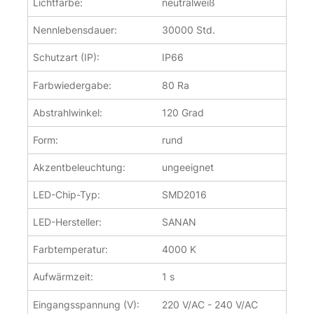
Lichtfarbe:
neutralweiß
Nennlebensdauer:
30000 Std.
Schutzart (IP):
IP66
Farbwiedergabe:
80 Ra
Abstrahlwinkel:
120 Grad
Form:
rund
Akzentbeleuchtung:
ungeeignet
LED-Chip-Typ:
SMD2016
LED-Hersteller:
SANAN
Farbtemperatur:
4000 K
Aufwärmzeit:
1 s
Eingangsspannung (V):
220 V/AC - 240 V/AC