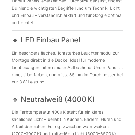
Einbau Panels jederzeit den Durchblick behältst, findest
Du hier die wichtigsten Begriffe rund um Technik, Licht
und Einbau – verständlich erklärt und für Google optimal
aufbereitet.
🔹 LED Einbau Panel
Ein besonders flaches, lichtstarkes Leuchtenmodul zur
Montage direkt in die Decke. Ideal für moderne
Lichtlösungen mit minimaler Aufbauhöhe. Unser Panel ist
rund, silberfarben, und misst 85 mm im Durchmesser bei
nur 3 W Leistung.
🔹 Neutralweiß (4000 K)
Die Farbtemperatur 4000 K steht für ein klares,
sachliches Licht – beliebt in Küchen, Bädern, Fluren und
Arbeitsbereichen. Es liegt zwischen warmweißem
(2700–3000 K) und kaltweißem Licht (5000–6500 K).