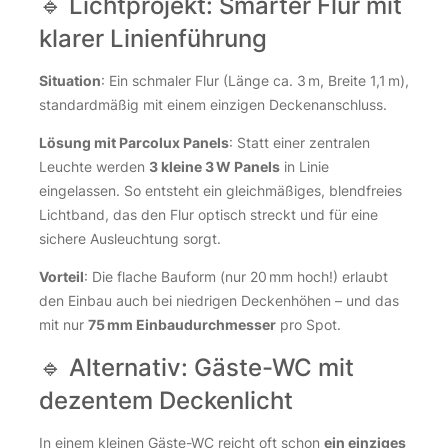
🔹 Lichtprojekt: Smarter Flur mit
klarer Linienführung
Situation
: Ein schmaler Flur (Länge ca. 3 m, Breite 1,1 m),
standardmäßig mit einem einzigen Deckenanschluss.
Lösung mit Parcolux Panels
: Statt einer zentralen
Leuchte werden
3 kleine 3 W Panels
in Linie
eingelassen. So entsteht ein gleichmäßiges, blendfreies
Lichtband, das den Flur optisch streckt und für eine
sichere Ausleuchtung sorgt.
Vorteil
: Die flache Bauform (nur 20 mm hoch!) erlaubt
den Einbau auch bei niedrigen Deckenhöhen – und das
mit nur
75 mm Einbaudurchmesser
pro Spot.
🔹 Alternativ: Gäste-WC mit
dezentem Deckenlicht
In einem kleinen Gäste-WC reicht oft schon
ein einziges