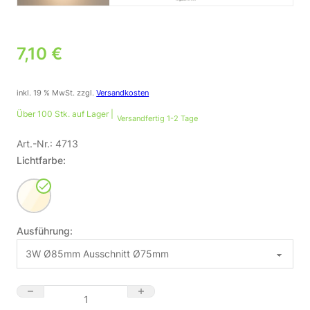
7,10
€
inkl. 19 % MwSt.
zzgl.
Versandkosten
Über 100 Stk. auf Lager |
Versandfertig 1-2 Tage
Art.-Nr.:
4713
Lichtfarbe:
Ausführung:
🌟 LED Einbau Panel rund flach silber – 3 W, 4000 K, Ø85 mm M