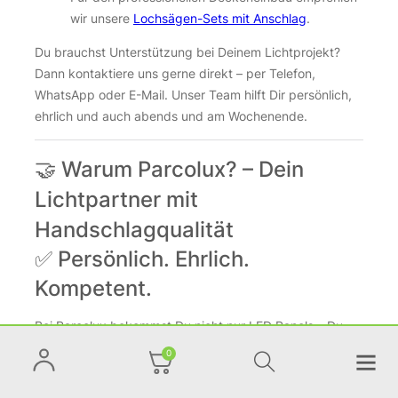
wir unsere
Lochsägen-Sets mit Anschlag
.
Du brauchst Unterstützung bei Deinem Lichtprojekt?
Dann kontaktiere uns gerne direkt – per Telefon,
WhatsApp oder E-Mail. Unser Team hilft Dir persönlich,
ehrlich und auch abends und am Wochenende.
🤝 Warum Parcolux? – Dein
Lichtpartner mit
Handschlagqualität
✅ Persönlich. Ehrlich.
Kompetent.
Bei Parcolux bekommst Du nicht nur LED Panels – Du
bekommst Lösungen, Erfahrung und echte
0
Unterstützung: