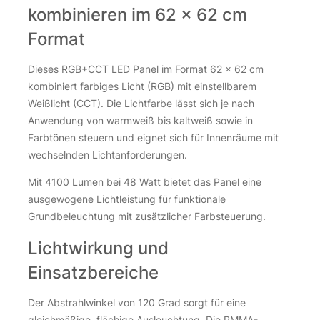
Über 100Stk. auf Lager
kombinieren im 62 × 62 cm
Einbaurahmen für LED Panel 62 x 62 cm in weiß Menge
Einbaurahmen für LED Panel 62 x 62 cm in weiß Menge
inkl. 19 % MwSt.
zzgl.
Versandkosten
Format
Über 100Stk. auf Lager
Dieses RGB+CCT LED Panel im Format 62 × 62 cm
LED Panel Aufhängung 4x Seilsystem 1,0 Meter – Flexibel und
LED Panel Aufhängung 4x Seilsystem 1,0 Meter – Flexibel und
kombiniert farbiges Licht (RGB) mit einstellbarem
Weißlicht (CCT). Die Lichtfarbe lässt sich je nach
Anwendung von warmweiß bis kaltweiß sowie in
Farbtönen steuern und eignet sich für Innenräume mit
wechselnden Lichtanforderungen.
Mit 4100 Lumen bei 48 Watt bietet das Panel eine
ausgewogene Lichtleistung für funktionale
Grundbeleuchtung mit zusätzlicher Farbsteuerung.
Lichtwirkung und
LED Panel Befestigungsclips – Sicherer Halt für Deine
Deckenbeleuchtung (4 Stück)
Einsatzbereiche
7,65
€
Der Abstrahlwinkel von 120 Grad sorgt für eine
gleichmäßige, flächige Ausleuchtung. Die PMMA-