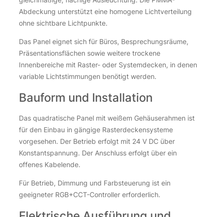
inkl. 19 % MwSt.
zzgl.
Versandkosten
Abdeckung unterstützt eine homogene Lichtverteilung
ohne sichtbare Lichtpunkte.
Nicht vorrätig
Das Panel eignet sich für Büros, Besprechungsräume,
Präsentationsflächen sowie weitere trockene
Innenbereiche mit Raster- oder Systemdecken, in denen
variable Lichtstimmungen benötigt werden.
Bauform und Installation
Das quadratische Panel mit weißem Gehäuserahmen ist
für den Einbau in gängige Rasterdeckensysteme
vorgesehen. Der Betrieb erfolgt mit 24 V DC über
Konstantspannung. Der Anschluss erfolgt über ein
offenes Kabelende.
Für Betrieb, Dimmung und Farbsteuerung ist ein
geeigneter RGB+CCT-Controller erforderlich.
Elektrische Ausführung und