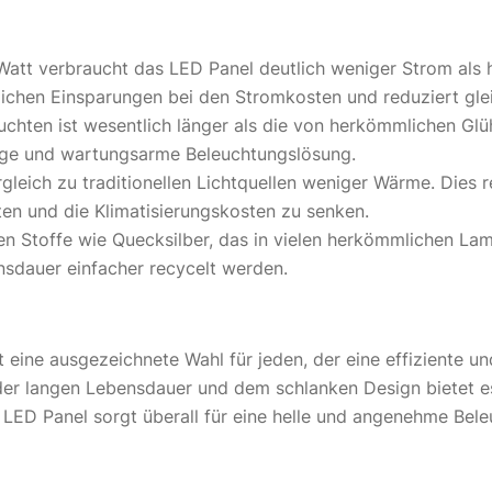
 Watt verbraucht das LED Panel deutlich weniger Strom als 
blichen Einsparungen bei den Stromkosten und reduziert gl
hten ist wesentlich länger als die von herkömmlichen Glü
stige und wartungsarme Beleuchtungslösung.
eich zu traditionellen Lichtquellen weniger Wärme. Dies re
en und die Klimatisierungskosten zu senken.
hen Stoffe wie Quecksilber, das in vielen herkömmlichen L
sdauer einfacher recycelt werden.
ne ausgezeichnete Wahl für jeden, der eine effiziente un
der langen Lebensdauer und dem schlanken Design bietet es 
ED Panel sorgt überall für eine helle und angenehme Beleuc