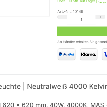
Über 100 Stk. auf Lager |
Versan
Art.-Nr.:
10149
LED Panel 62x62cm Rasterl
Als Händler erhalten Sie gesond
uchte | Neutralweiß 4000 Kelvin
l 620 x 620 mm, 40W, 4000K, MAS –