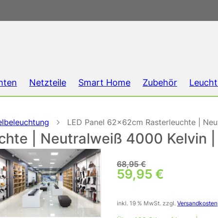
hten
Netzteile
Smart Home
Zubehör
Leucht
elbeleuchtung
LED Panel 62x62cm Rasterleuchte | Neut
te | Neutralweiß 4000 Kelvin | 
68,95
€
Ursprünglicher P
59,95
€
Aktueller Preis i
inkl. 19 % MwSt.
zzgl.
Versandkosten