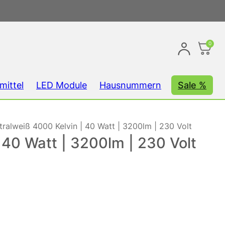
0
mittel
LED Module
Hausnummern
Sale %
ralweiß 4000 Kelvin | 40 Watt | 3200lm | 230 Volt
40 Watt | 3200lm | 230 Volt
reis war: 68,95 €
st: 59,95 €.