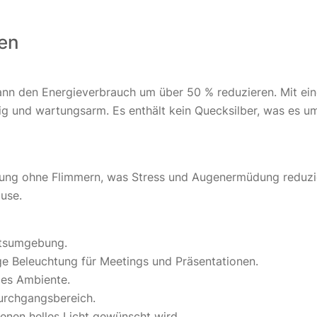
ten
kann den Energieverbrauch um über 50 % reduzieren. Mit ei
big und wartungsarm. Es enthält kein Quecksilber, was es u
lung ohne Flimmern, was Stress und Augenermüdung reduzier
use.
eitsumgebung.
ge Beleuchtung für Meetings und Präsentationen.
mes Ambiente.
Durchgangsbereich.
enen helles Licht gewünscht wird.