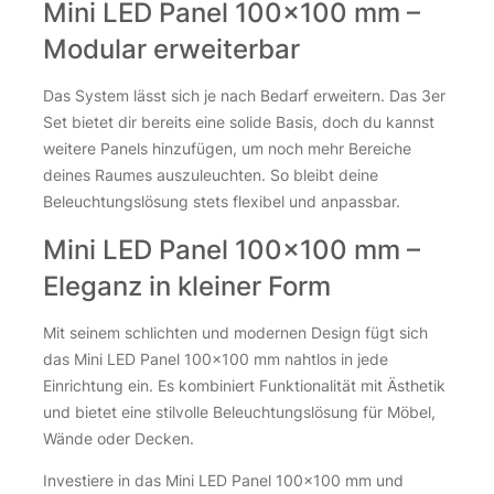
Mini LED Panel 100×100 mm –
inkl. 19 % MwSt.
zzgl.
Versandkosten
Modular erweiterbar
72 Stk. auf Lager
Das System lässt sich je nach Bedarf erweitern. Das 3er
Verteiler JST 6-fach – 1x Stecker / 6x Buchse 12V für Mini L
Verteiler JST 6-fach – 1x Stecker / 6x Buchse 12V für Mini L
Set bietet dir bereits eine solide Basis, doch du kannst
weitere Panels hinzufügen, um noch mehr Bereiche
deines Raumes auszuleuchten. So bleibt deine
Beleuchtungslösung stets flexibel und anpassbar.
Mini LED Panel 100×100 mm –
Eleganz in kleiner Form
Mit seinem schlichten und modernen Design fügt sich
das Mini LED Panel 100×100 mm nahtlos in jede
Einrichtung ein. Es kombiniert Funktionalität mit Ästhetik
und bietet eine stilvolle Beleuchtungslösung für Möbel,
Wände oder Decken.
Investiere in das Mini LED Panel 100×100 mm und