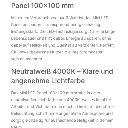
Mini LED Panel
Panel 100×100 mm
4,90
€
Mit einem Verbrauch von nur 3 Watt ist das Mini LED
Panel besonders stromsparend und gleichzeitig
inkl. 19 % MwSt.
zzgl.
Versandkosten
leistungsstark. Die LED-Technologie sorgt für eine lange
85 Stk. auf Lager
Lebensdauer und hilft dabei, Energie zu sparen, ohne
dabei auf Helligkeit und Qualität zu verzichten. Perfekt
Verteiler JST 3-fach - 1x Stecker / 3x Buchse 12V für Mini LE
Verteiler JST 3-fach - 1x Stecker / 3x Buchse 12V für Mini LE
für umweltbewusste Nutzer, die ihre Stromkosten
senken möchten.
Neutralweiß 4000K – Klare und
angenehme Lichtfarbe
Das Mini LED Panel 100×100 mm strahlt in einer
neutralweißen Lichtfarbe von 4000K, was es ideal für
Arbeits- und Wohnbereiche macht. Die klare, blendfreie
Beleuchtung schafft eine angenehme Atmosphäre und
Verteiler JST 4-fach - 1x Stecker / 4x Buchse 12V für
sorgt gleichzeitig für ausreichende Helligkeit in deinem
Mini LED Panel
Raum.