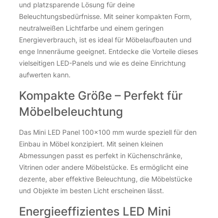
JST Verlängerung 2 Meter mit JST Stecker & Buchse
und platzsparende Lösung für deine
für Mini LED Panel
Beleuchtungsbedürfnisse. Mit seiner kompakten Form,
neutralweißen Lichtfarbe und einem geringen
3,80
€
Energieverbrauch, ist es ideal für Möbelaufbauten und
enge Innenräume geeignet. Entdecke die Vorteile dieses
inkl. 19 % MwSt.
zzgl.
Versandkosten
vielseitigen LED-Panels und wie es deine Einrichtung
aufwerten kann.
Über 100Stk. auf Lager
JST Verlängerung 2 Meter mit JST Stecker & Buchse für Mini
JST Verlängerung 2 Meter mit JST Stecker & Buchse für Mini
Kompakte Größe – Perfekt für
Möbelbeleuchtung
Das Mini LED Panel 100×100 mm wurde speziell für den
Einbau in Möbel konzipiert. Mit seinen kleinen
Abmessungen passt es perfekt in Küchenschränke,
Vitrinen oder andere Möbelstücke. Es ermöglicht eine
dezente, aber effektive Beleuchtung, die Möbelstücke
und Objekte im besten Licht erscheinen lässt.
Energieeffizientes LED Mini
Verteiler JST 3-fach - 1x Stecker / 3x Buchse 12V für