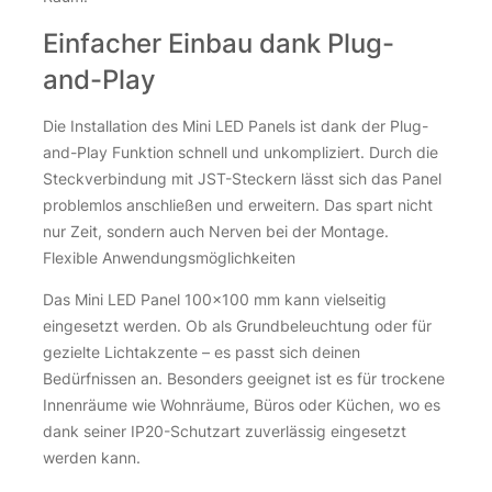
6,00
€
Einfacher Einbau dank Plug-
inkl. 19 % MwSt.
zzgl.
Versandkosten
and-Play
Über 100Stk. auf Lager
Die Installation des Mini LED Panels ist dank der Plug-
Verteiler JST 4-fach - 1x Stecker / 4x Buchse 12V für Mini LE
Verteiler JST 4-fach - 1x Stecker / 4x Buchse 12V für Mini LE
and-Play Funktion schnell und unkompliziert. Durch die
Steckverbindung mit JST-Steckern lässt sich das Panel
problemlos anschließen und erweitern. Das spart nicht
nur Zeit, sondern auch Nerven bei der Montage.
Flexible Anwendungsmöglichkeiten
Das Mini LED Panel 100×100 mm kann vielseitig
eingesetzt werden. Ob als Grundbeleuchtung oder für
gezielte Lichtakzente – es passt sich deinen
Bedürfnissen an. Besonders geeignet ist es für trockene
Innenräume wie Wohnräume, Büros oder Küchen, wo es
Verteiler JST 6-fach – 1x Stecker / 6x Buchse 12V für
dank seiner IP20-Schutzart zuverlässig eingesetzt
Mini LED Systeme
werden kann.
6,55
€