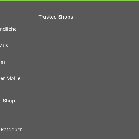
Trusted Shops
ndliche
 aus
im
er Mollie
el Shop
 Ratgeber