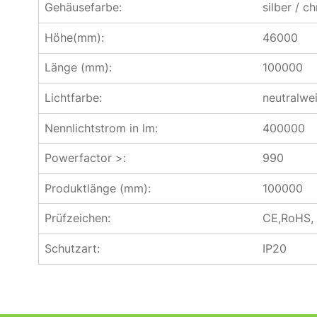
Gehäusefarbe:
silber / c
Höhe(mm):
46000
Länge (mm):
100000
Lichtfarbe:
neutralwe
Nennlichtstrom in lm:
400000
Powerfactor >:
990
Produktlänge (mm):
100000
Prüfzeichen:
CE,RoHS,
Schutzart:
IP20