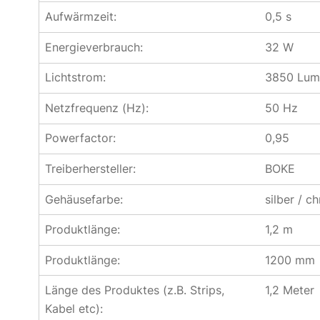
Aufwärmzeit:
0,5 s
Energieverbrauch:
32 W
Lichtstrom:
3850 Lum
Netzfrequenz (Hz):
50 Hz
Powerfactor:
0,95
Treiberhersteller:
BOKE
Gehäusefarbe:
silber / c
Produktlänge:
1,2 m
Produktlänge:
1200 mm
Länge des Produktes (z.B. Strips,
1,2 Meter
Kabel etc):