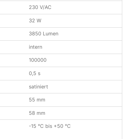
230 V/AC
32 W
3850 Lumen
intern
100000
0,5 s
satiniert
55 mm
58 mm
-15 °C bis +50 °C