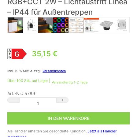
RGB+CCT 2W – Lichtaustritt Linea
– IP44 für Außentreppen
35,15
€
inkl. 19 % MwSt.
zzgl.
Versandkosten
Über 100 Stk. auf Lager |
Versandfertig 1-2 Tage
Art.-Nr.:
5789
⭐🌧️ Treppenstufenbeleuchtung außen 68mm – eckig, weiß, RGB+
IN DEN WARENKORB
Als Händler erhalten Sie gesonderte Kondition.
Jetzt als Händler