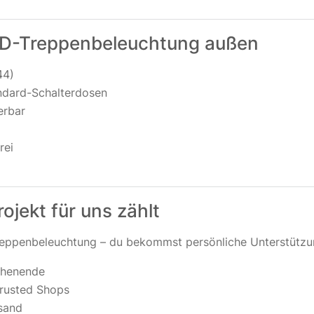
LED-Treppenbeleuchtung außen
44)
andard-Schalterdosen
erbar
rei
ojekt für uns zählt
Treppenbeleuchtung – du bekommst persönliche Unterstützu
chenende
Trusted Shops
rsand