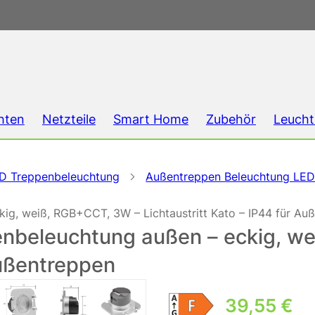
hten
Netzteile
Smart Home
Zubehör
Leucht
D Treppenbeleuchtung
Außentreppen Beleuchtung LE
ig, weiß, RGB+CCT, 3W – Lichtaustritt Kato – IP44 für Au
enbeleuchtung außen – eckig, w
Außentreppen
39,55
€