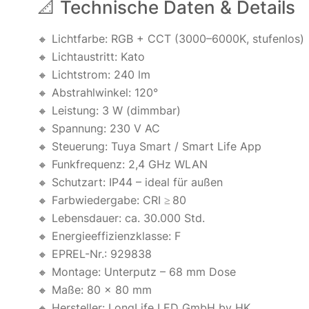
📐 Technische Daten & Details
🔸 Lichtfarbe: RGB + CCT (3000–6000K, stufenlos)
🔸 Lichtaustritt: Kato
🔸 Lichtstrom: 240 lm
🔸 Abstrahlwinkel: 120°
🔸 Leistung: 3 W (dimmbar)
🔸 Spannung: 230 V AC
🔸 Steuerung: Tuya Smart / Smart Life App
🔸 Funkfrequenz: 2,4 GHz WLAN
🔸 Schutzart: IP44 – ideal für außen
🔸 Farbwiedergabe: CRI ≥ 80
🔸 Lebensdauer: ca. 30.000 Std.
🔸 Energieeffizienzklasse: F
🔸 EPREL-Nr.: 929838
🔸 Montage: Unterputz – 68 mm Dose
🔸 Maße: 80 × 80 mm
🔸 Hersteller: LongLife LED GmbH by HK