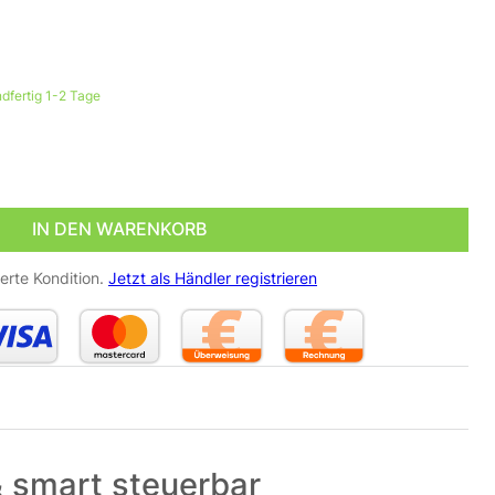
dfertig 1-2 Tage
ufenbeleuchtung außen – eckig, weiß, RGB+CCT, 3W – Licht
IN DEN WARENKORB
erte Kondition.
Jetzt als Händler registrieren
 & smart steuerbar