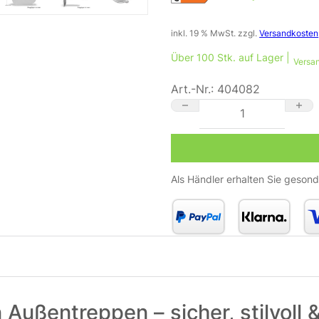
inkl. 19 % MwSt.
zzgl.
Versandkosten
Über 100 Stk. auf Lager |
Versan
Art.-Nr.:
404082
⭐🌧️ Smart Home Treppenst
Als Händler erhalten Sie gesond
 Außentreppen – sicher, stilvoll