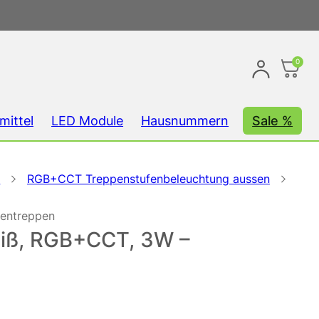
0
mittel
LED Module
Hausnummern
Sale %
D
RGB+CCT Treppenstufenbeleuchtung aussen
ßentreppen
eiß, RGB+CCT, 3W –