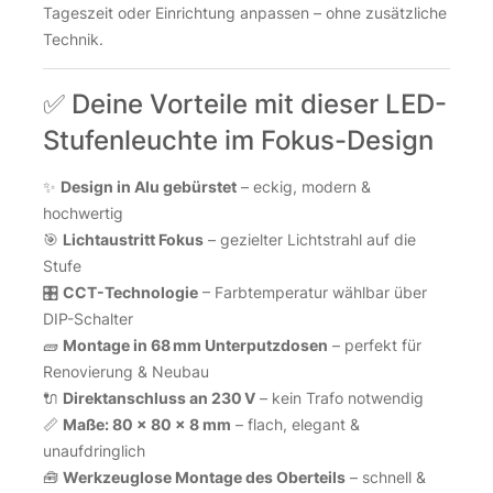
Tageszeit oder Einrichtung anpassen – ohne zusätzliche
Technik.
✅ Deine Vorteile mit dieser LED-
Stufenleuchte im Fokus-Design
✨
Design in Alu gebürstet
– eckig, modern &
hochwertig
🎯
Lichtaustritt Fokus
– gezielter Lichtstrahl auf die
Stufe
🎛️
CCT-Technologie
– Farbtemperatur wählbar über
DIP-Schalter
🧱
Montage in 68 mm Unterputzdosen
– perfekt für
Renovierung & Neubau
🔌
Direktanschluss an 230 V
– kein Trafo notwendig
📏
Maße: 80 × 80 × 8 mm
– flach, elegant &
unaufdringlich
🧰
Werkzeuglose Montage des Oberteils
– schnell &