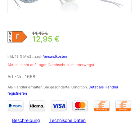
14,45
€
Ursprünglicher Preis war: 14,
12,95
€
Aktueller Preis ist: 12,95 €.
inkl. 19 % MwSt.
zzgl.
Versandkosten
Aktuell nicht auf Lager (Nachschub ist unterwegs)
Art.-Nr.:
1668
Als Händler erhalten Sie gesonderte Kondition.
Jetzt als Händler
registrieren
Beschreibung
Technische Daten