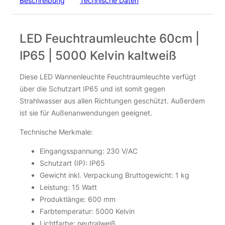
Beschreibung
Technische Daten
inkl. 19 % MwSt.
zzgl.
Versandkosten
LED Feuchtraumleuchte 60cm |
43 Stk. auf Lager
IP65 | 5000 Kelvin kaltweiß
LED Feuchtraumleuchte 120cm | IP65 | 40 Watt | CCT mit B
LED Feuchtraumleuchte 120cm | IP65 | 40 Watt | CCT mit B
Diese LED Wannenleuchte Feuchtraumleuchte verfügt
über die Schutzart IP65 und ist somit gegen
Strahlwasser aus allen Richtungen geschützt. Außerdem
ist sie für Außenanwendungen geeignet.
Technische Merkmale:
Eingangsspannung: 230 V/AC
Schutzart (IP): IP65
Gewicht inkl. Verpackung Bruttogewicht: 1 kg
LED Feuchtraumleuchte 150cm | IP65 | CCT
Leistung: 15 Watt
einstellbare Farbtemperatur
Produktlänge: 600 mm
104,45
€
Farbtemperatur: 5000 Kelvin
Lichtfarbe: neutralweiß