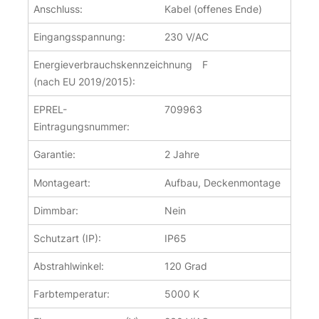
Anschluss:
Kabel (offenes Ende)
66 Stk. auf Lager
Eingangsspannung:
230 V/AC
LED Feuchtraumleuchte mit Bewegungsmelder neutralweiss 40
LED Feuchtraumleuchte mit Bewegungsmelder neutralweiss 40
Energieverbrauchskennzeichnung
F
(nach EU 2019/2015):
EPREL-
709963
Eintragungsnummer:
Garantie:
2 Jahre
Montageart:
Aufbau, Deckenmontage
Dimmbar:
Nein
Schutzart (IP):
IP65
Abstrahlwinkel:
120 Grad
Farbtemperatur:
5000 K