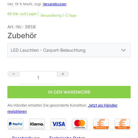
inkl. 19 % MwSt.
zzgl.
Versandkosten
69 Stk. auf Lager |
Versandfertig 1-2 Tage
Art.-Nr.:
3858
Zubehör
LED Leuchten - Carport-Beleuchtung
LED Feuchtraumleuchte 60cm | IP65 | 5000 Kelvin kaltweiß Me
IN DEN WARENKORB
Als Händler erhalten Sie gesonderte Kondition.
Jetzt als Händler
registrieren
LED Feuchtraumleuchte 120cm | IP65 | 40 Watt | CCT
mit Bewegungsmelder
98,95
€