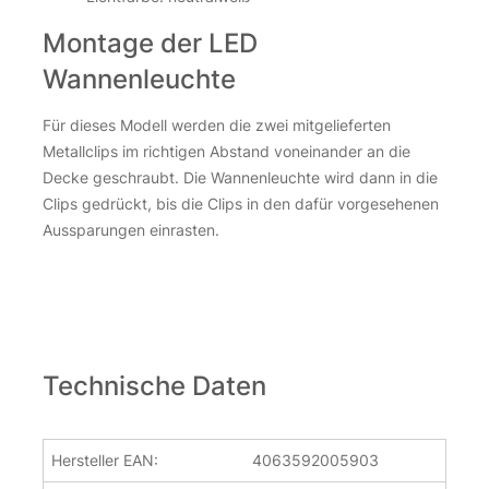
inkl. 19 % MwSt.
zzgl.
Versandkosten
Montage der LED
Über 100Stk. auf Lager
Wannenleuchte
LED Feuchtraumleuchte 150cm | IP65 | CCT einstellbare Far
LED Feuchtraumleuchte 150cm | IP65 | CCT einstellbare Far
Für dieses Modell werden die zwei mitgelieferten
Metallclips im richtigen Abstand voneinander an die
Decke geschraubt. Die Wannenleuchte wird dann in die
Clips gedrückt, bis die Clips in den dafür vorgesehenen
Aussparungen einrasten.
LED Feuchtraumleuchte mit Bewegungsmelder
Technische Daten
neutralweiss 4000 Kelvin 12 Watt IP54 | oval
11,50
€
Hersteller EAN:
4063592005903
inkl. 19 % MwSt.
zzgl.
Versandkosten