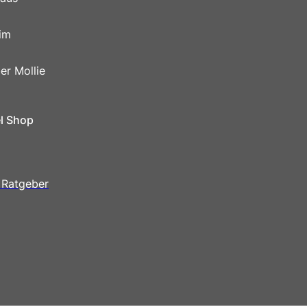
im
er Mollie
el Shop
 Ratgeber