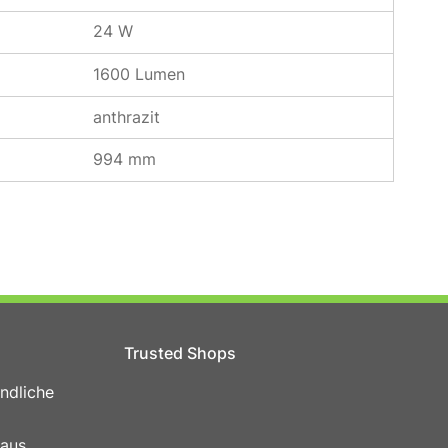
24 W
1600 Lumen
anthrazit
994 mm
Trusted Shops
ndliche
 aus