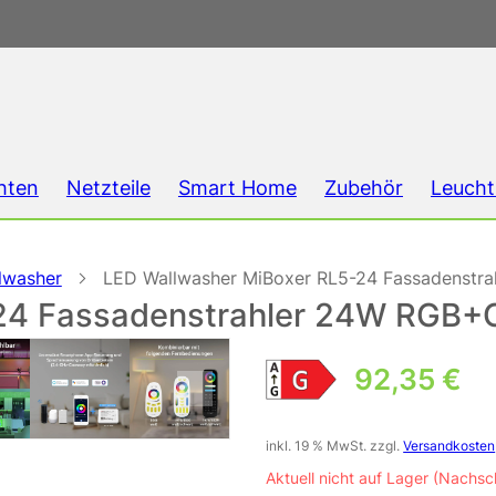
hten
Netzteile
Smart Home
Zubehör
Leucht
lwasher
LED Wallwasher MiBoxer RL5-24 Fassadenstr
-24 Fassadenstrahler 24W RGB+
92,35
€
inkl. 19 % MwSt.
zzgl.
Versandkosten
Aktuell nicht auf Lager (Nachsc