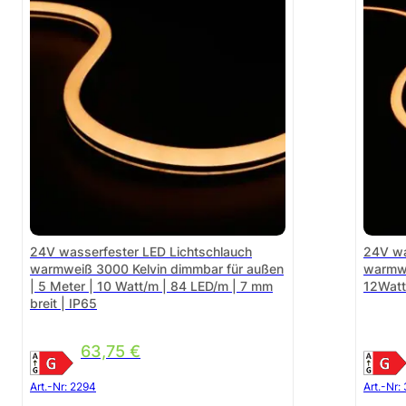
24V wasserfester LED Lichtschlauch
24V wa
warmweiß 3000 Kelvin dimmbar für außen
warmwe
| 5 Meter | 10 Watt/m | 84 LED/m | 7 mm
12Watt
breit | IP65
63,75
€
Art.-Nr:
2294
Art.-Nr: