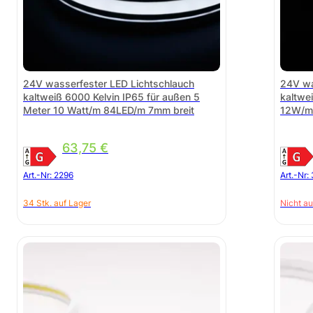
24V wasserfester LED Lichtschlauch
24V wa
kaltweiß 6000 Kelvin IP65 für außen 5
kaltwe
Meter 10 Watt/m 84LED/m 7mm breit
12W/m
63,75
€
Art.-Nr:
2296
Art.-Nr:
34 Stk. auf Lager
Nicht au