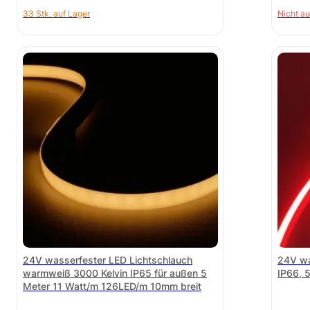
33 Stk. auf Lager
Nicht au
24V wasserfester LED Lichtschlauch
24V wa
warmweiß 3000 Kelvin IP65 für außen 5
IP66, 
Meter 11 Watt/m 126LED/m 10mm breit