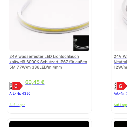
24V wasserfester LED Lichtschlauch
24V Wa
kaltweiß 6000K Schutzart IP67 für außen
Neutra
5M 7.7W/m 336LED/m 4mm
12W/m
60,45
€
Art.-Nr:
4390
Art.-Nr:
Auf Lager
Auf Lag