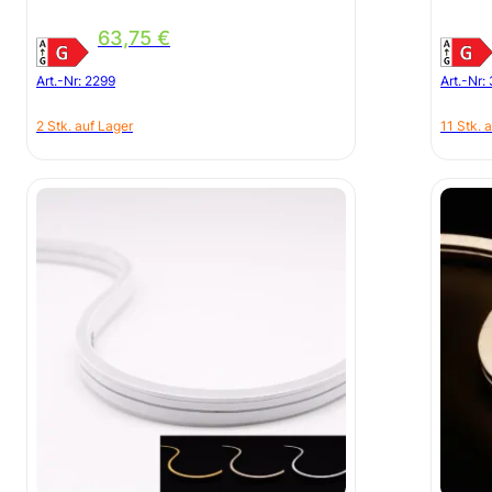
63,75
€
Art.-Nr:
2299
Art.-Nr:
2 Stk. auf Lager
11 Stk. 