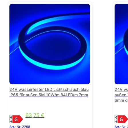
24V wasserfester LED Lichtschlauch blau
24V wa
IP65 für außen 5M 10W/m 84LED/m 7mm
außen 
6mm d
63,75
€
Art.-Nr:
2298
Art.-Nr: