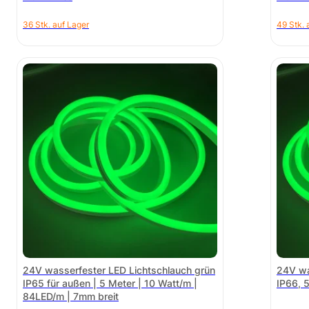
36 Stk. auf Lager
49 Stk. 
24V wasserfester LED Lichtschlauch grün
24V wa
IP65 für außen | 5 Meter | 10 Watt/m |
IP66, 
84LED/m | 7mm breit