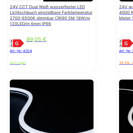
24V CCT Dual Weiß wasserfester LED
24V wa
Lichtschlauch einstellbare Farbtemperatur
4000 K
2700-6500K dimmbar CRI90 5M 18W/m
Meter 
120LED/m 6mm IP66
89,05
€
Art.-Nr:
4204
Art.-Nr:
Auf Lager
36 Stk. 