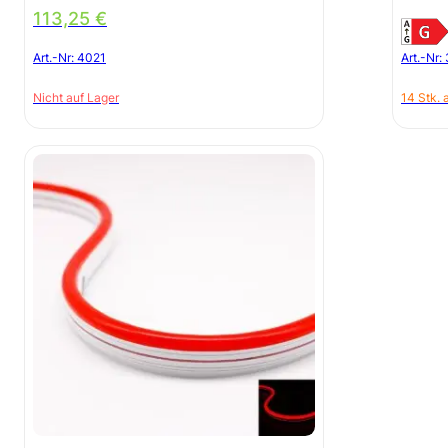
113,25
€
Art.-Nr:
4021
Art.-Nr:
Nicht auf Lager
14 Stk. 