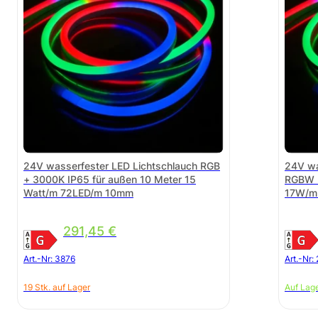
24V wasserfester LED Lichtschlauch RGB
24V wa
+ 3000K IP65 für außen 10 Meter 15
RGBW I
Watt/m 72LED/m 10mm
17W/m
291,45
€
Art.-Nr:
3876
Art.-Nr:
19 Stk. auf Lager
Auf Lag