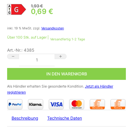
1,93
€
Ursprünglicher Preis war: 1,9
0,69
€
Aktueller Preis ist: 0,69 €.
inkl. 19 % MwSt.
zzgl.
Versandkosten
Über 100 Stk. auf Lager |
Versandfertig 1-2 Tage
Art.-Nr.:
4385
Dimmbares 12 Volt LED Modul blau 1,5 Watt 170° IP65 Menge
IN DEN WARENKORB
Als Händler erhalten Sie gesonderte Kondition.
Jetzt als Händler
registrieren
Beschreibung
Technische Daten