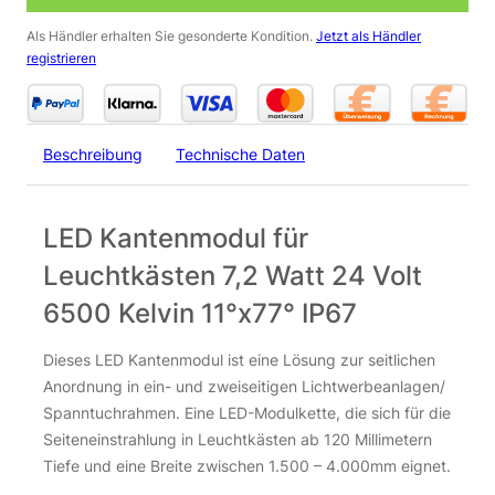
Als Händler erhalten Sie gesonderte Kondition.
Jetzt als Händler
registrieren
LED Modul für Kanteneinstrahlung – 12V, 2,7W, 6500K,
IP67 – Perfekte Beleuchtungslösung für Leuchtkästen
6,00
€
Beschreibung
Technische Daten
inkl. 19 % MwSt.
zzgl.
Versandkosten
LED Kantenmodul für
Über 100Stk. auf Lager
Leuchtkästen 7,2 Watt 24 Volt
LED Modul für Kanteneinstrahlung – 12V, 2,7W, 6500K, IP67 –
LED Modul für Kanteneinstrahlung – 12V, 2,7W, 6500K, IP67 –
6500 Kelvin 11°x77° IP67
Dieses LED Kantenmodul ist eine Lösung zur seitlichen
Anordnung in ein- und zweiseitigen Lichtwerbeanlagen/
Spanntuchrahmen. Eine LED-Modulkette, die sich für die
Seiteneinstrahlung in Leuchtkästen ab 120 Millimetern
Tiefe und eine Breite zwischen 1.500 – 4.000mm eignet.