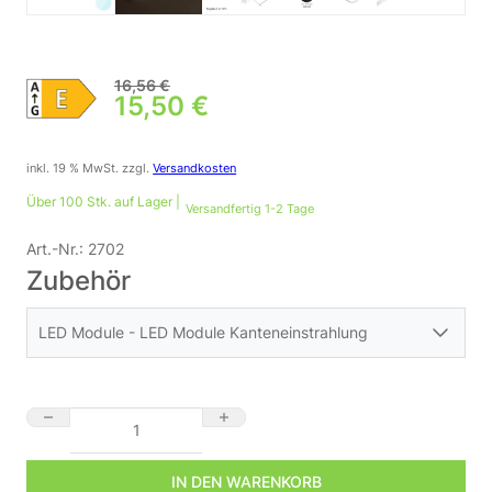
16,56
€
Ursprünglicher Preis war: 16,
15,50
€
Aktueller Preis ist: 15,50 €.
inkl. 19 % MwSt.
zzgl.
Versandkosten
Über 100 Stk. auf Lager |
Versandfertig 1-2 Tage
Art.-Nr.:
2702
Zubehör
LED Module - LED Module Kanteneinstrahlung
LED Kantenmodul für Leuchtkästen 7,2 Watt 24 Volt 6500 Kelvin
IN DEN WARENKORB