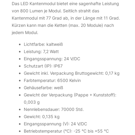
Das LED Kantenmodul bietet eine sagenhafte Leistung
von 800 Lumen je Modul. Seitlich strahlt das
LED Kanten Modul 6500 Kelvin kaltweiss 1,32 Watt 12
Kantenmodul mit 77 Grad ab, in der Länge mit 11 Grad.
Volt 11°x40° IP67
Kürzen kann man die Ketten (max. 20 Module) nach
4,46
€
jedem Modul.
Lichtfarbe: kaltweiß
inkl. 19 % MwSt.
zzgl.
Versandkosten
Leistung: 7,2 Watt
Über 100Stk. auf Lager
Eingangsspannung: 24 V/DC
Schutzart (IP): IP67
LED Kanten Modul 6500 Kelvin kaltweiss 1,32 Watt 12 Volt 11
LED Kanten Modul 6500 Kelvin kaltweiss 1,32 Watt 12 Volt 11
Gewicht inkl. Verpackung Bruttogewicht: 0,17 kg
Farbtemperatur: 6500 Kelvin
Gehäusefarbe: weiß
Gewicht der Verpackung (Pappe + Kunststoff):
0,003 g
Nennlebensdauer: 70000 Std.
Gewicht: 0,135 kg
Eingangsspannung (V): 24 V/DC
Betriebstemperatur (°C): -25 °C bis +55 °C