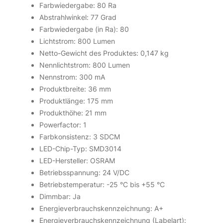
Farbwiedergabe: 80 Ra
LED Kanten Modul 6500 Kelvin kaltweiss 3 Watt 24
Abstrahlwinkel: 77 Grad
Volt IP66
Farbwiedergabe (in Ra): 80
5,01
€
Lichtstrom: 800 Lumen
Netto-Gewicht des Produktes: 0,147 kg
inkl. 19 % MwSt.
zzgl.
Versandkosten
Nennlichtstrom: 800 Lumen
Nennstrom: 300 mA
Über 100Stk. auf Lager
Produktbreite: 36 mm
LED Kanten Modul 6500 Kelvin kaltweiss 3 Watt 24 Volt IP66
LED Kanten Modul 6500 Kelvin kaltweiss 3 Watt 24 Volt IP66
Produktlänge: 175 mm
Produkthöhe: 21 mm
Powerfactor: 1
Farbkonsistenz: 3 SDCM
LED-Chip-Typ: SMD3014
LED-Hersteller: OSRAM
Betriebsspannung: 24 V/DC
Betriebstemperatur: -25 °C bis +55 °C
Dimmbar: Ja
Energieverbrauchskennzeichnung: A+
LED Kanten Modul kaltweiss 6500 Kelvin 6 Watt 24
Energieverbrauchskennzeichnung (Labelart):