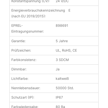
Konstantspannung (CV):
24 V/DC
Energieverbrauchskennzeichnung
E
(nach EU 2019/2015):
EPREL-
898691
Eintragungsnummer:
Garantie:
5 Jahre
Prüfzeichen:
UL, RoHS, CE
Farbkonsistenz:
3 SDCM
Dimmbar:
Ja
Lichtfarbe:
kaltweiß
Nennlebensdauer:
50000 Std.
Schutzart (IP):
IP67
Farbwiedergabe:
80 Ra