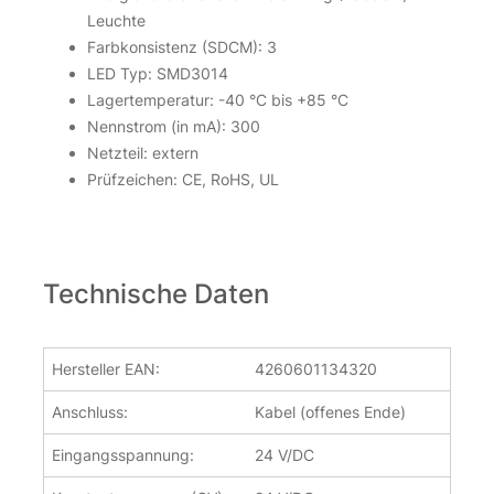
Volt IP66
Leuchte
Farbkonsistenz (SDCM): 3
6,35
€
LED Typ: SMD3014
Lagertemperatur: -40 °C bis +85 °C
inkl. 19 % MwSt.
zzgl.
Versandkosten
Nennstrom (in mA): 300
Netzteil: extern
Über 100Stk. auf Lager
Prüfzeichen: CE, RoHS, UL
LED Kanten Modul kaltweiss 6500 Kelvin 6 Watt 24 Volt IP66
LED Kanten Modul kaltweiss 6500 Kelvin 6 Watt 24 Volt IP66
Technische Daten
Hersteller EAN:
4260601134320
Anschluss:
Kabel (offenes Ende)
Eingangsspannung:
24 V/DC