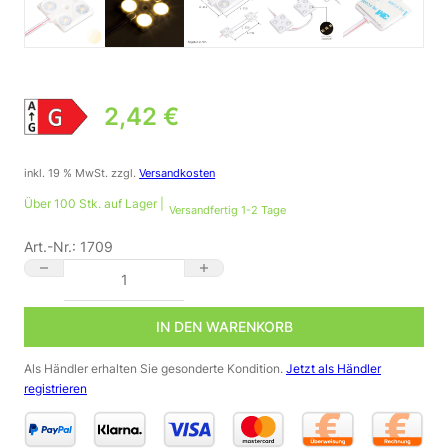
2,42
€
inkl. 19 % MwSt.
zzgl.
Versandkosten
Über 100 Stk. auf Lager |
Versandfertig 1-2 Tage
Art.-Nr.:
1709
LED Modul neutralweiß 4500 Kelvin DC12 Volt SMD2835 1,44 Wa
IN DEN WARENKORB
Als Händler erhalten Sie gesonderte Kondition.
Jetzt als Händler
registrieren