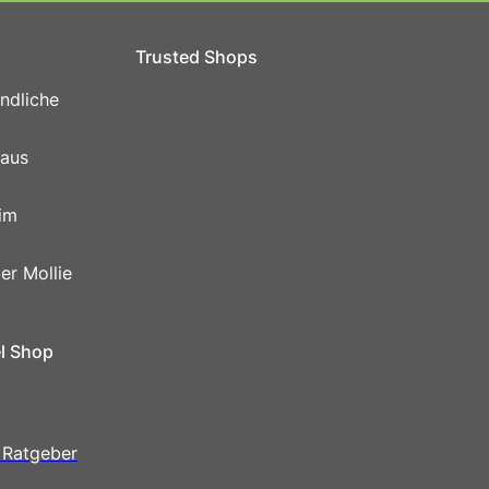
Trusted Shops
ndliche
 aus
im
er Mollie
el Shop
 Ratgeber