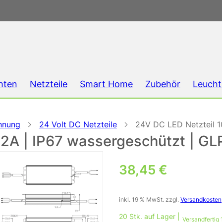
hten
Netzteile
Smart Home
Zubehör
Leucht
nnung
24 Volt DC Netzteile
24V DC LED Netzteil 1
,2A | IP67 wassergeschützt | 
38,45
€
inkl. 19 % MwSt.
zzgl.
Versandkosten
20 Stk. auf Lager |
Versandfertig