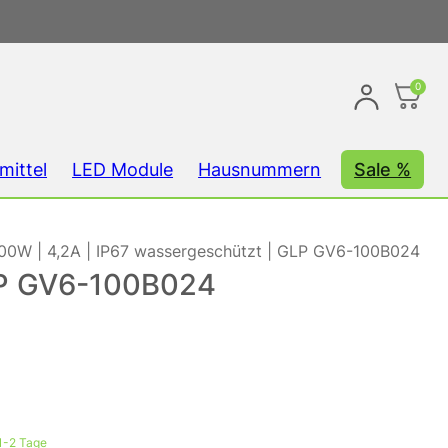
0
mittel
LED Module
Hausnummern
Sale %
00W | 4,2A | IP67 wassergeschützt | GLP GV6-100B024
GLP GV6-100B024
 1-2 Tage