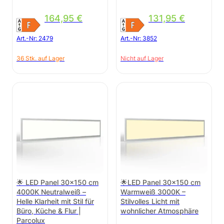
164,95
€
131,95
€
Art.-Nr:
2479
Art.-Nr:
3852
36 Stk. auf Lager
Nicht auf Lager
🌟 LED Panel 30×150 cm
🌟LED Panel 30×150 cm
4000K Neutralweiß –
Warmweiß 3000K –
Helle Klarheit mit Stil für
Stilvolles Licht mit
Büro, Küche & Flur |
wohnlicher Atmosphäre
Parcolux