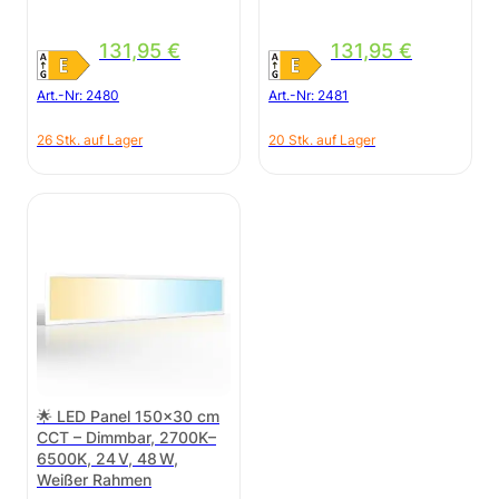
131,95
€
131,95
€
Art.-Nr:
2480
Art.-Nr:
2481
26 Stk. auf Lager
20 Stk. auf Lager
🌟 LED Panel 150×30 cm
CCT – Dimmbar, 2700K–
6500K, 24 V, 48 W,
Weißer Rahmen