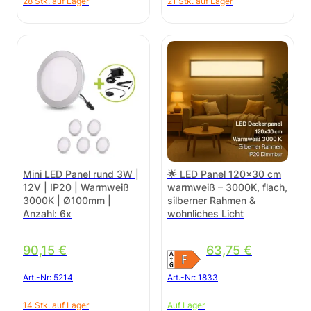
28 Stk. auf Lager
21 Stk. auf Lager
Mini LED Panel rund 3W |
🌟 LED Panel 120×30 cm
12V | IP20 | Warmweiß
warmweiß – 3000K, flach,
3000K | Ø100mm |
silberner Rahmen &
Anzahl: 6x
wohnliches Licht
90,15
€
63,75
€
Art.-Nr:
5214
Art.-Nr:
1833
14 Stk. auf Lager
Auf Lager