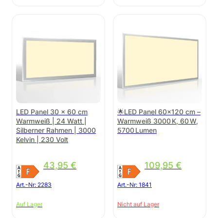
LED Panel 30 x 60 cm
🌟LED Panel 60×120 cm –
Warmweiß | 24 Watt |
Warmweiß 3000 K, 60 W,
Silberner Rahmen | 3000
5700 Lumen
Kelvin | 230 Volt
43,95
€
109,95
€
Art.-Nr:
2283
Art.-Nr:
1841
Auf Lager
Nicht auf Lager