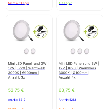
Nicht auf Lager
Auf Lager
Mini LED Panel rund 3W |
Mini LED Panel rund 3W |
12V | IP20 | Warmweiß
12V | IP20 | Warmweiß
3000K | Ø100mm |
3000K | Ø100mm |
Anzahl: 3x
Anzahl: 4x
52,75
€
63,75
€
Art.-Nr:
5212
Art.-Nr:
5213