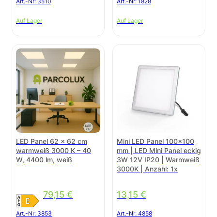
Art.-Nr:
3510
Art.-Nr:
1828
Auf Lager
Auf Lager
LED Panel 62 × 62 cm
Mini LED Panel 100×100
warmweiß 3000 K – 40
mm | LED Mini Panel eckig
W, 4400 lm, weiß
3W 12V IP20 | Warmweiß
3000K | Anzahl: 1x
79,15
€
13,15
€
Art.-Nr:
3853
Art.-Nr:
4858