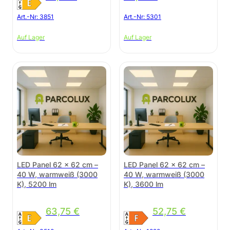
Art.-Nr:
3851
Art.-Nr:
5301
Auf Lager
Auf Lager
LED Panel 62 × 62 cm –
LED Panel 62 × 62 cm –
40 W, warmweiß (3000
40 W, warmweiß (3000
K), 5200 lm
K), 3600 lm
63,75
€
52,75
€