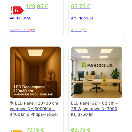
129,95
€
63,75
€
Art.-Nr:
3598
Art.-Nr:
5304
Nicht auf Lager
Auf Lager
🌟 LED Panel 120×30 cm
LED Panel 62 × 62 cm –
warmweiß – 3000K mit
25 W, warmweiß (3000
4400 lm & Philips-Treiber
K), 3750 lm
79,15
€
63,75
€