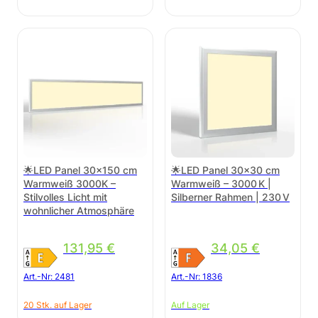
🌟LED Panel 30×150 cm
🌟LED Panel 30×30 cm
Warmweiß 3000K –
Warmweiß – 3000 K |
Stilvolles Licht mit
Silberner Rahmen | 230 V
wohnlicher Atmosphäre
131,95
€
34,05
€
Art.-Nr:
2481
Art.-Nr:
1836
20 Stk. auf Lager
Auf Lager