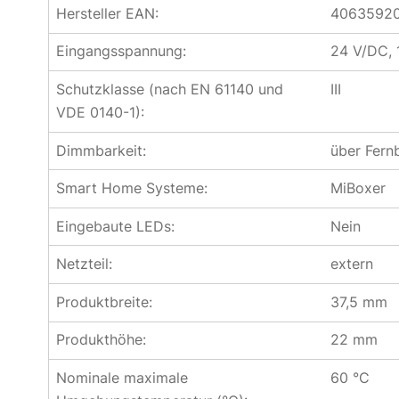
Hersteller EAN:
4063592
Eingangsspannung:
24 V/DC, 
Schutzklasse (nach EN 61140 und
III
VDE 0140-1):
Dimmbarkeit:
über Fern
Smart Home Systeme:
MiBoxer
Eingebaute LEDs:
Nein
Netzteil:
extern
Produktbreite:
37,5 mm
Produkthöhe:
22 mm
Nominale maximale
60 °C