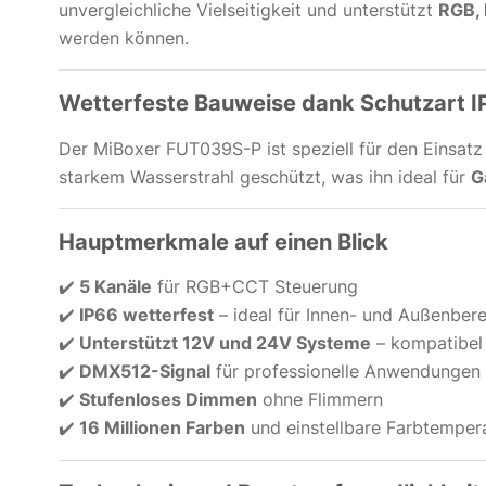
unvergleichliche Vielseitigkeit und unterstützt
RGB,
werden können.
Wetterfeste Bauweise dank Schutzart I
Der MiBoxer FUT039S-P ist speziell für den Einsatz
starkem Wasserstrahl geschützt, was ihn ideal für
G
Hauptmerkmale auf einen Blick
✔️
5 Kanäle
für RGB+CCT Steuerung
✔️
IP66 wetterfest
– ideal für Innen- und Außenber
✔️
Unterstützt 12V und 24V Systeme
– kompatibel
✔️
DMX512-Signal
für professionelle Anwendungen
✔️
Stufenloses Dimmen
ohne Flimmern
✔️
16 Millionen Farben
und einstellbare Farbtempera