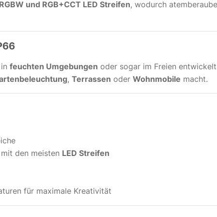
 RGBW und RGB+CCT LED Streifen
, wodurch atemberauben
P66
 in
feuchten Umgebungen
oder sogar im Freien entwickel
artenbeleuchtung
,
Terrassen
oder
Wohnmobile
macht.
eiche
 mit den meisten
LED Streifen
turen für maximale Kreativität