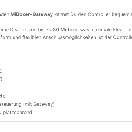
enden
MiBoxer-Gateway
kannst Du den Controller bequem 
eine Distanz von bis zu
30 Metern
, was maximale Flexibili
rm und flexiblen Anschlussmöglichkeiten ist der Controller
DC
)
eter
steuerung (mit Gateway)
 platzsparend