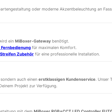
Gartengestaltung oder moderne Akzentbeleuchtung an Fassa
wird ein
MiBoxer-Gateway
benötigt.
Fernbedienung
für maximalen Komfort.
Streifen Zubehör
für eine professionelle Installation.
, sondern auch einen
erstklassigen Kundenservice
. Unser 
Deinem Projekt zur Verfügung.
estaltung mit dem
MiBoxer RGB+CCT LED Controller FUT