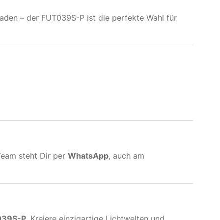
den – der FUT039S-P ist die perfekte Wahl für
Team steht Dir per
WhatsApp
, auch am
039S-P
. Kreiere einzigartige Lichtwelten und