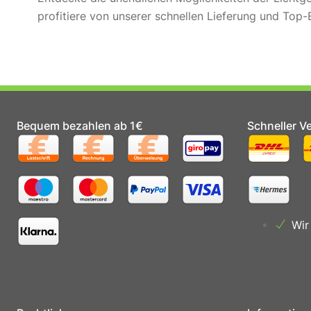
profitiere von unserer schnellen Lieferung und Top-
Bequem bezahlen ab 1€
Schneller V
Wir