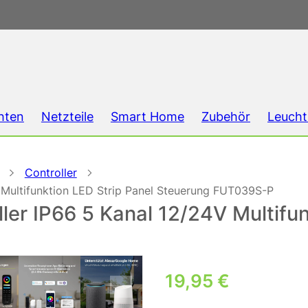
hten
Netzteile
Smart Home
Zubehör
Leucht
Controller
Multifunktion LED Strip Panel Steuerung FUT039S-P
r IP66 5 Kanal 12/24V Multifun
19,95
€