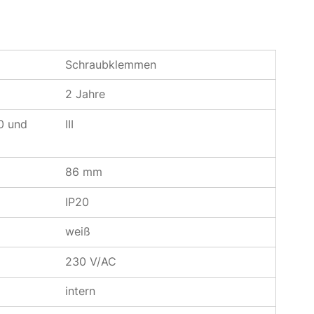
Schraubklemmen
2 Jahre
0 und
III
86 mm
IP20
weiß
230 V/AC
intern