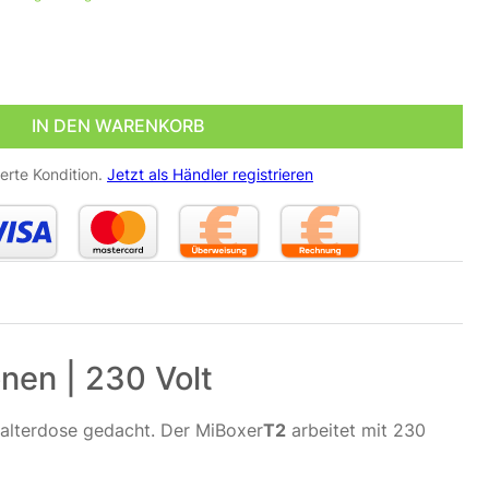
.4 GHz für CCT Beleuchtung 4 Zonen | 230 Volt Menge
IN DEN WARENKORB
erte Kondition.
Jetzt als Händler registrieren
nen | 230 Volt
halterdose gedacht. Der MiBoxer
T2
arbeitet mit 230