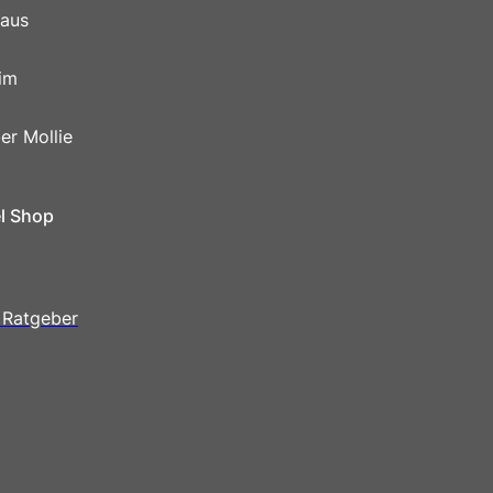
 aus
im
er Mollie
el Shop
 Ratgeber