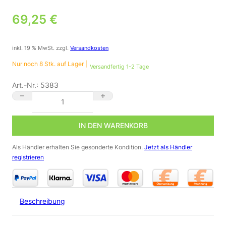
69,25
€
inkl. 19 % MwSt.
zzgl.
Versandkosten
Nur noch 8 Stk. auf Lager |
Versandfertig 1-2 Tage
Art.-Nr.:
5383
Smart Home Wandleuchte rund 9W 24V RGB+CCT Zigbee MiBo
IN DEN WARENKORB
Als Händler erhalten Sie gesonderte Kondition.
Jetzt als Händler
registrieren
Beschreibung