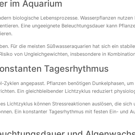
er im Aquarium
sondern biologische Lebensprozesse. Wasserpflanzen nutzen
rientieren. Eine ungeeignete Beleuchtungsdauer kann Pflan
ieren.
en. Für die meisten Süßwasseraquarien hat sich ein stabil
isiko von Ungleichgewichten, insbesondere in Kombination m
konstanten Tagesrhythmus
l-Zyklen angepasst. Pflanzen benötigen Dunkelphasen, um
hten. Ein gleichbleibender Lichtzyklus reduziert physiolog
s Lichtzyklus können Stressreaktionen auslösen, die sich 
en. Ein konstanter Tagesrhythmus mit festen Ein- und Auss
euchtungsdauer und Algenwach