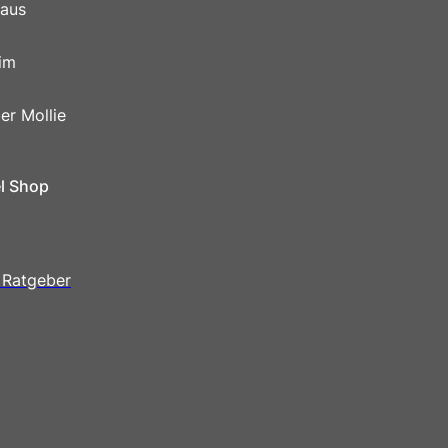
 aus
im
er Mollie
el Shop
 Ratgeber