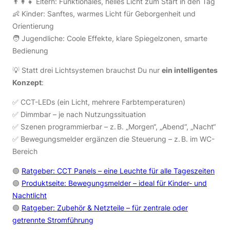
👨‍👩‍👧 Eltern: Funktionales, helles Licht zum Start in den Tag
👶 Kinder: Sanftes, warmes Licht für Geborgenheit und
Orientierung
🧑 Jugendliche: Coole Effekte, klare Spiegelzonen, smarte
Bedienung
💡 Statt drei Lichtsystemen brauchst Du nur
ein intelligentes
Konzept
:
✅ CCT-LEDs (ein Licht, mehrere Farbtemperaturen)
✅ Dimmbar – je nach Nutzungssituation
✅ Szenen programmierbar – z. B. „Morgen“, „Abend“, „Nacht“
✅ Bewegungsmelder ergänzen die Steuerung – z. B. im WC-
Bereich
🟢
Ratgeber: CCT Panels – eine Leuchte für alle Tageszeiten
🟢
Produktseite: Bewegungsmelder – ideal für Kinder- und
Nachtlicht
🟢
Ratgeber: Zubehör & Netzteile – für zentrale oder
getrennte Stromführung