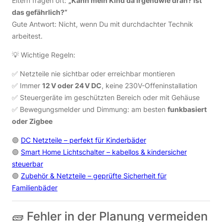
Eltern fragen oft:
„Kann mein Kind da irgendwie dran? Ist
das gefährlich?“
Gute Antwort: Nicht, wenn Du mit durchdachter Technik
arbeitest.
💡 Wichtige Regeln:
✅ Netzteile nie sichtbar oder erreichbar montieren
✅ Immer
12 V oder 24 V DC
, keine 230V-Offeninstallation
✅ Steuergeräte im geschützten Bereich oder mit Gehäuse
✅ Bewegungsmelder und Dimmung: am besten
funkbasiert
oder Zigbee
🟢
DC Netzteile – perfekt für Kinderbäder
🟢
Smart Home Lichtschalter – kabellos & kindersicher
steuerbar
🟢
Zubehör & Netzteile – geprüfte Sicherheit für
Familienbäder
🧱 Fehler in der Planung vermeiden