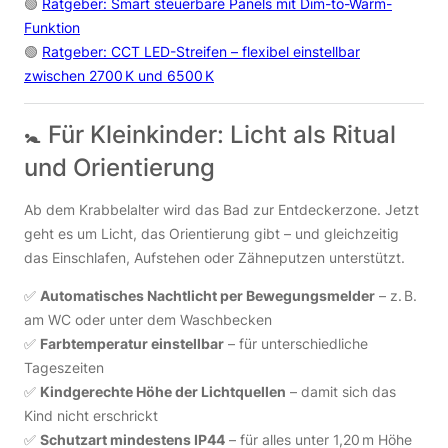
🟢
Ratgeber: Smart steuerbare Panels mit Dim-to-Warm-
Funktion
🟢
Ratgeber: CCT LED-Streifen – flexibel einstellbar
zwischen 2700 K und 6500 K
🚼 Für Kleinkinder: Licht als Ritual
und Orientierung
Ab dem Krabbelalter wird das Bad zur Entdeckerzone. Jetzt
geht es um Licht, das Orientierung gibt – und gleichzeitig
das Einschlafen, Aufstehen oder Zähneputzen unterstützt.
✅
Automatisches Nachtlicht per Bewegungsmelder
– z. B.
am WC oder unter dem Waschbecken
✅
Farbtemperatur einstellbar
– für unterschiedliche
Tageszeiten
✅
Kindgerechte Höhe der Lichtquellen
– damit sich das
Kind nicht erschrickt
✅
Schutzart mindestens IP44
– für alles unter 1,20 m Höhe