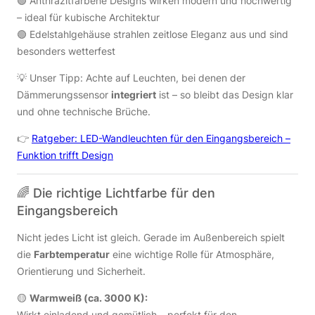
🟢 Anthrazitfarbene Designs wirken modern und hochwertig
– ideal für kubische Architektur
🟢 Edelstahlgehäuse strahlen zeitlose Eleganz aus und sind
besonders wetterfest
💡 Unser Tipp: Achte auf Leuchten, bei denen der
Dämmerungssensor
integriert
ist – so bleibt das Design klar
und ohne technische Brüche.
👉
Ratgeber: LED-Wandleuchten für den Eingangsbereich –
Funktion trifft Design
🌈 Die richtige Lichtfarbe für den
Eingangsbereich
Nicht jedes Licht ist gleich. Gerade im Außenbereich spielt
die
Farbtemperatur
eine wichtige Rolle für Atmosphäre,
Orientierung und Sicherheit.
🟡
Warmweiß (ca. 3000 K):
Wirkt einladend und gemütlich – perfekt für den