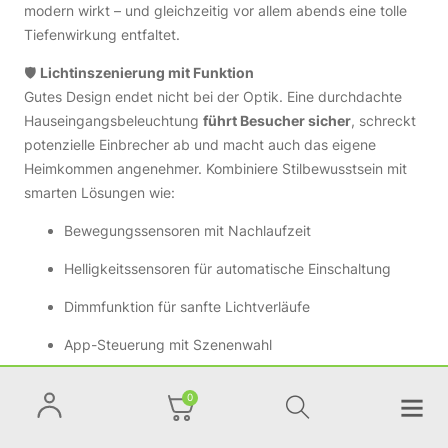
modern wirkt – und gleichzeitig vor allem abends eine tolle
Tiefenwirkung entfaltet.
🛡️
Lichtinszenierung mit Funktion
Gutes Design endet nicht bei der Optik. Eine durchdachte
Hauseingangsbeleuchtung
führt Besucher sicher
, schreckt
potenzielle Einbrecher ab und macht auch das eigene
Heimkommen angenehmer. Kombiniere Stilbewusstsein mit
smarten Lösungen wie:
Bewegungssensoren mit Nachlaufzeit
Helligkeitssensoren für automatische Einschaltung
Dimmfunktion für sanfte Lichtverläufe
App-Steuerung mit Szenenwahl
Smarte Leuchten im Zigbee-System
0
📷
Tipp: Beleuchtung fürs Klingelschild oder die
Hausnummer nicht vergessen!