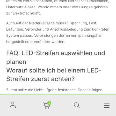
an festen Netzanschlüssen, offenen Netzanschlussklemmen,
Unterputz-Dosen, Wanddimmern oder Verteilungen gehören
zur Elektrofachkraft.
Auch auf der Niedervoltseite müssen Spannung, Last,
Leitungen, Verbinder und Anschlussbelegung zum konkreten
System passen. Verbindungen dürfen nur spannungsfrei
hergestellt oder verändert werden.
FAQ: LED-Streifen auswählen und
planen
Worauf sollte ich bei einem LED-
Streifen zuerst achten?
Zuerst sollte die Lichtaufgabe feststehen. Danach folgen
Helligkeit, Lichtfarbe, Einbauort, Bauart, Spannung,
Steuerung und elektrische Planung.
0
Wie erkenne ich, ob ein LED-