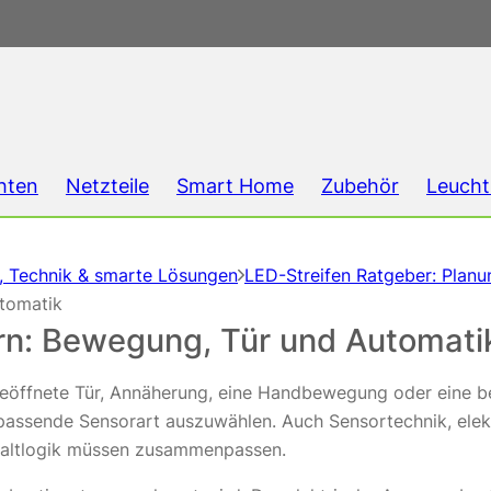
hten
Netzteile
Smart Home
Zubehör
Leucht
g, Technik & smarte Lösungen
LED-Streifen Ratgeber: Planun
utomatik
ern: Bewegung, Tür und Automati
eöffnete Tür, Annäherung, eine Handbewegung oder eine be
e passende Sensorart auszuwählen. Auch Sensortechnik, ele
chaltlogik müssen zusammenpassen.