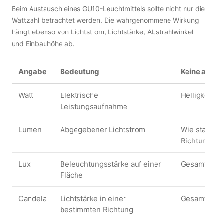
Beim Austausch eines GU10-Leuchtmittels sollte nicht nur die
Wattzahl betrachtet werden. Die wahrgenommene Wirkung
hängt ebenso von Lichtstrom, Lichtstärke, Abstrahlwinkel
und Einbauhöhe ab.
Angabe
Bedeutung
Keine aut
Watt
Elektrische
Helligkeit
Leistungsaufnahme
Lumen
Abgegebener Lichtstrom
Wie stark 
Richtung g
Lux
Beleuchtungsstärke auf einer
Gesamter 
Fläche
Candela
Lichtstärke in einer
Gesamte L
bestimmten Richtung