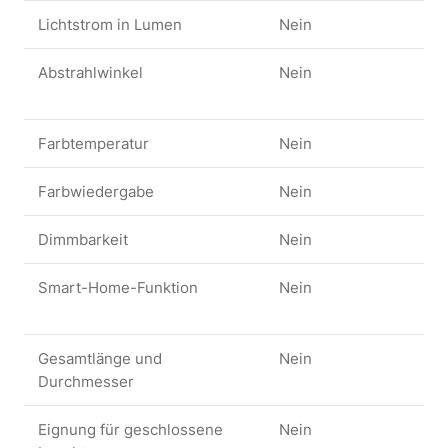
Lichtstrom in Lumen
Nein
Pr
Abstrahlwinkel
Nein
Pr
Li
Farbtemperatur
Nein
Ke
Farbwiedergabe
Nein
Ra
Dimmbarkeit
Nein
Pr
Smart-Home-Funktion
Nein
Fu
Sy
Gesamtlänge und
Nein
Ma
Durchmesser
Eignung für geschlossene
Nein
He