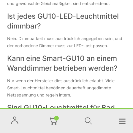
und gewünschte Gleichmäßigkeit sind entscheidend.
Ist jedes GU10-LED-Leuchtmittel
dimmbar?
Nein. Dimmbarkeit muss ausdrücklich angegeben sein, und
der vorhandene Dimmer muss zur LED-Last passen.
Kann eine Smart-GU10 an einem
Wanddimmer betrieben werden?
Nur wenn der Hersteller dies ausdrücklich erlaubt. Viele
Smart-Leuchtmittel benötigen dauerhaft ungedimmte
Netzspannung und regeln intern.
Sind GU10-Leuchtmittel für Bad
und Außenbereich geeignet?
0
Das hängt von der vollständigen Leuchte, ihrer Schutzart,