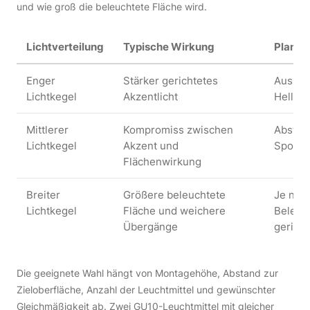
und wie groß die beleuchtete Fläche wird.
Lichtverteilung
Typische Wirkung
Planun
Enger
Stärker gerichtetes
Ausric
Lichtkegel
Akzentlicht
Hell-D
Mittlerer
Kompromiss zwischen
Abstan
Lichtkegel
Akzent und
Spots b
Flächenwirkung
Breiter
Größere beleuchtete
Je nac
Lichtkegel
Fläche und weichere
Beleuc
Übergänge
geringe
Die geeignete Wahl hängt von Montagehöhe, Abstand zur
Zieloberfläche, Anzahl der Leuchtmittel und gewünschter
Gleichmäßigkeit ab. Zwei GU10-Leuchtmittel mit gleicher