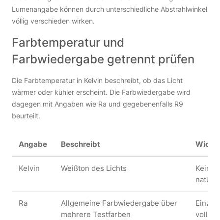
Lumenangabe können durch unterschiedliche Abstrahlwinkel
völlig verschieden wirken.
Farbtemperatur und
Farbwiedergabe getrennt prüfen
Die Farbtemperatur in Kelvin beschreibt, ob das Licht
wärmer oder kühler erscheint. Die Farbwiedergabe wird
dagegen mit Angaben wie Ra und gegebenenfalls R9
beurteilt.
Angabe
Beschreibt
Wichti
Kelvin
Weißton des Lichts
Keine 
natürl
Ra
Allgemeine Farbwiedergabe über
Einzel
mehrere Testfarben
vollstä