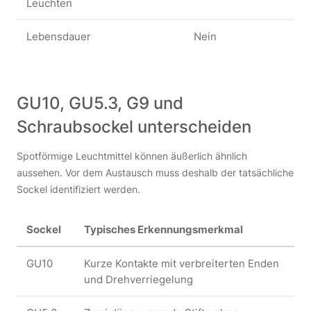
Leuchten
Lebensdauer
Nein
Pr
He
GU10, GU5.3, G9 und
Schraubsockel unterscheiden
Spotförmige Leuchtmittel können äußerlich ähnlich
aussehen. Vor dem Austausch muss deshalb der tatsächliche
Sockel identifiziert werden.
Sockel
Typisches Erkennungsmerkmal
GU10
Kurze Kontakte mit verbreiterten Enden
und Drehverriegelung