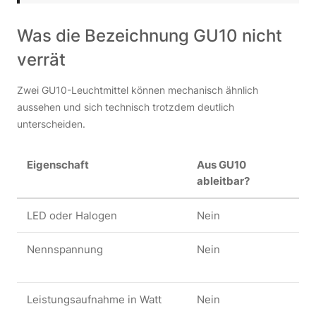
Was die Bezeichnung GU10 nicht
verrät
Zwei GU10-Leuchtmittel können mechanisch ähnlich
aussehen und sich technisch trotzdem deutlich
unterscheiden.
Eigenschaft
Aus GU10
Wo
ableitbar?
LED oder Halogen
Nein
Pr
Nennspannung
Nein
Le
He
Leistungsaufnahme in Watt
Nein
Pr