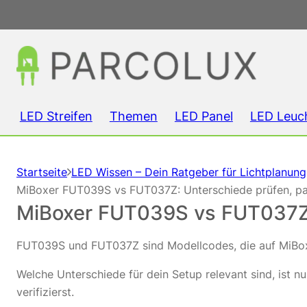
LED Streifen
Themen
LED Panel
LED Leuc
Startseite
LED Wissen – Dein Ratgeber für Lichtplanun
MiBoxer FUT039S vs FUT037Z: Unterschiede prüfen, pas
MiBoxer FUT039S vs FUT037Z: 
FUT039S und FUT037Z sind Modellcodes, die auf MiBox
Welche Unterschiede für dein Setup relevant sind, ist 
verifizierst.