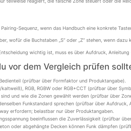
nur teilweise reagiert, die falsche Zone steuert oder die R
r Pairing-Sequenz, wenn das Handbuch eine konkrete Tasten
ber, wofür die Buchstaben „S“ oder „Z“ stehen, wenn dazu k
Entscheidung wichtig ist, muss es über Aufdruck, Anleitung 
u vor dem Vergleich prüfen sollt
edienteil (prüfbar über Formfaktor und Produktangabe).
kaltweiß), RGB, RGBW oder RGB+CCT (prüfbar über Symbo
r sind und wie die Zonen gewählt werden (prüfbar über Zo
nselben Funkstandard sprechen (prüfbar über Aufdruck, An
ay erfordern; belastbar nur über Produktangaben.
gsspannung beeinflussen die Zuverlässigkeit (prüfbar übe
beton oder abgehängte Decken können Funk dämpfen (prüfba