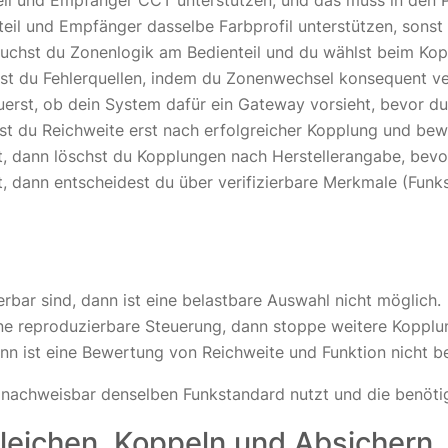
il und Empfänger CCT unterstützen, und das muss in den P
eil und Empfänger dasselbe Farbprofil unterstützen, sonst 
auchst du Zonenlogik am Bedienteil und du wählst beim Kop
rst du Fehlerquellen, indem du Zonenwechsel konsequent v
erst, ob dein System dafür ein Gateway vorsieht, bevor du
 du Reichweite erst nach erfolgreicher Kopplung und bewe
t, dann löschst du Kopplungen nach Herstellerangabe, bevo
 dann entscheidest du über verifizierbare Merkmale (Funks
rbar sind, dann ist eine belastbare Auswahl nicht möglich.
ne reproduzierbare Steuerung, dann stoppe weitere Kopplu
ann ist eine Bewertung von Reichweite und Funktion nicht bel
 nachweisbar denselben Funkstandard nutzt und die benötigt
eichen, Koppeln und Absichern