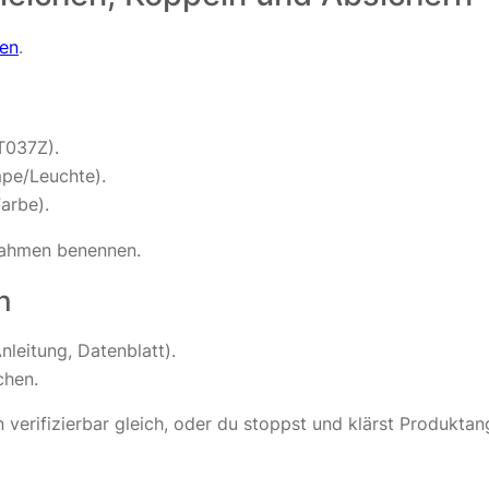
nen
.
T037Z).
mpe/Leuchte).
arbe).
nahmen benennen.
n
leitung, Datenblatt).
chen.
 verifizierbar gleich, oder du stoppst und klärst Produkta