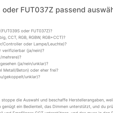
S oder FUT037Z passend auswä
ar (FUT039S oder FUT037Z)?
farbig, CCT, RGB, RGBW, RGB+CCT)?
r/Controller oder Lampe/Leuchte)?
verifizierbar (ja/nein)?
(1/mehrere)?
gesehen (ja/nein/unklar)?
 Metall/Beton) oder eher frei?
eu/gekoppelt/unklar)?
n stoppe die Auswahl und beschaffe Herstellerangaben, weil 
n genügt ein Bedienteil, das Dimmen unterstützt, und du pr