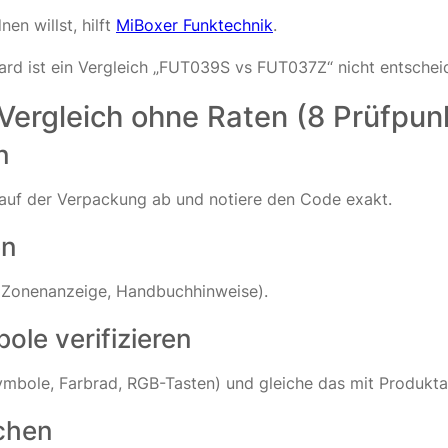
n willst, hilft
MiBoxer Funktechnik
.
ard ist ein Vergleich „FUT039S vs FUT037Z“ nicht entschei
Vergleich ohne Raten (8 Prüfpun
n
auf der Verpackung ab und notiere den Code exakt.
en
 Zonenanzeige, Handbuchhinweise).
ole verifizieren
ymbole, Farbrad, RGB-Tasten) und gleiche das mit Produkt
chen