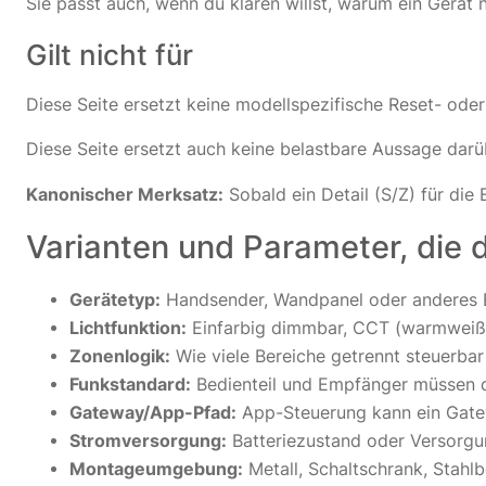
Sie passt auch, wenn du klären willst, warum ein Gerät 
Gilt nicht für
Diese Seite ersetzt keine modellspezifische Reset- ode
Diese Seite ersetzt auch keine belastbare Aussage darü
Kanonischer Merksatz:
Sobald ein Detail (S/Z) für die 
Varianten und Parameter, die d
Gerätetyp:
Handsender, Wandpanel oder anderes B
Lichtfunktion:
Einfarbig dimmbar, CCT (warmweiß/
Zonenlogik:
Wie viele Bereiche getrennt steuerba
Funkstandard:
Bedienteil und Empfänger müssen de
Gateway/App-Pfad:
App-Steuerung kann ein Gatew
Stromversorgung:
Batteriezustand oder Versorgun
Montageumgebung:
Metall, Schaltschrank, Stahl