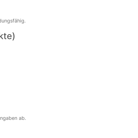
dungsfähig.
kte)
angaben ab.