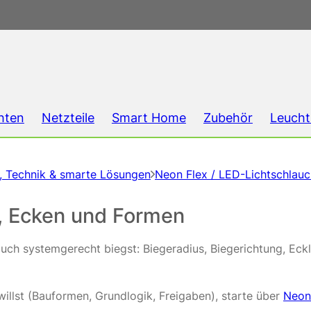
hten
Netzteile
Smart Home
Zubehör
Leucht
g, Technik & smarte Lösungen
Neon Flex / LED-Lichtschlau
s, Ecken und Formen
lauch systemgerecht biegst: Biegeradius, Biegerichtung, E
illst (Bauformen, Grundlogik, Freigaben), starte über
Neon 