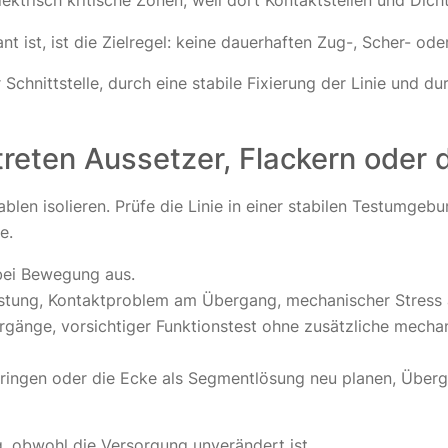
trisch kritische Zonen, weil dort Kontaktstellen und Dicht
ist, ist die Zielregel: keine dauerhaften Zug-, Scher- oder
Schnittstelle, durch eine stabile Fixierung der Linie und d
reten Aussetzer, Flackern oder 
len isolieren. Prüfe die Linie in einer stabilen Testumgebu
e.
 bei Bewegung aus.
astung, Kontaktproblem am Übergang, mechanischer Stress an
änge, vorsichtiger Funktionstest ohne zusätzliche mechani
ringen oder die Ecke als Segmentlösung neu planen, Über
 obwohl die Versorgung unverändert ist.