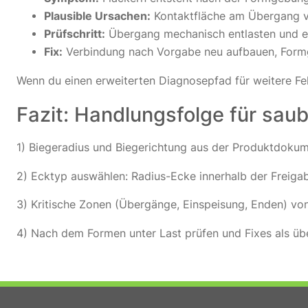
Plausible Ursachen:
Kontaktfläche am Übergang ve
Prüfschritt:
Übergang mechanisch entlasten und ern
Fix:
Verbindung nach Vorgabe neu aufbauen, Formge
Wenn du einen erweiterten Diagnosepfad für weitere Feh
Fazit: Handlungsfolge für sau
1) Biegeradius und Biegerichtung aus der Produktdokume
2) Ecktyp auswählen: Radius-Ecke innerhalb der Freiga
3) Kritische Zonen (Übergänge, Einspeisung, Enden) von
4) Nach dem Formen unter Last prüfen und Fixes als ü