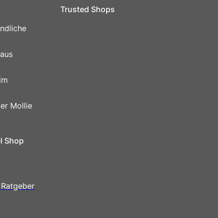
Trusted Shops
ndliche
 aus
im
er Mollie
el Shop
 Ratgeber