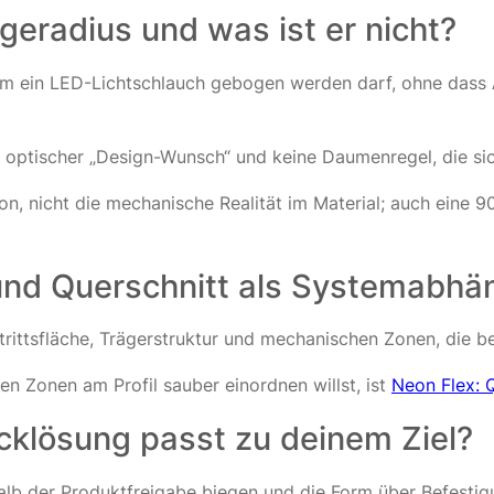
iegeradius und was ist er nicht?
t dem ein LED-Lichtschlauch gebogen werden darf, ohne das
kein optischer „Design-Wunsch“ und keine Daumenregel, die 
ion, nicht die mechanische Realität im Material; auch eine 
und Querschnitt als Systemabhän
strittsfläche, Trägerstruktur und mechanischen Zonen, die b
n Zonen am Profil sauber einordnen willst, ist
Neon Flex: 
cklösung passt zu deinem Ziel?
alb der Produktfreigabe biegen und die Form über Befestigun