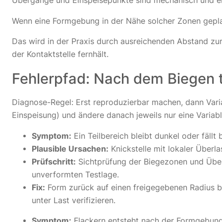
Übergänge und Einspeisepunkte sind mechanisch und elek
Wenn eine Formgebung in der Nähe solcher Zonen geplant 
Das wird in der Praxis durch ausreichenden Abstand zur 
der Kontaktstelle fernhält.
Fehlerpfad: Nach dem Biegen t
Diagnose-Regel: Erst reproduzierbar machen, dann Variab
Einspeisung) und ändere danach jeweils nur eine Variabl
Symptom:
Ein Teilbereich bleibt dunkel oder fällt
Plausible Ursachen:
Knickstelle mit lokaler Überl
Prüfschritt:
Sichtprüfung der Biegezonen und Überg
unverformten Testlage.
Fix:
Form zurück auf einen freigegebenen Radius b
unter Last verifizieren.
Symptom:
Flackern entsteht nach der Formgebung,