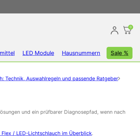
0
mittel
LED Module
Hausnummern
Sale %
ch: Technik, Auswahlregeln und passende Ratgeber
cklösungen und ein prüfbarer Diagnosepfad, wenn nach
Flex / LED-Lichtschlauch im Überblick
.