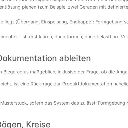
mentlösung planen (zum Beispiel zwei Geraden mit definier
le liegt (Übergang, Einspeisung, Endkappe): Formgebung so 
mentiert ist: erst klären, dann formen; ohne belastbare Vo
Dokumentation ableiten
m Biegeradius maßgeblich, inklusive der Frage, ob die Anga
g nicht, ist eine Rückfrage zur Produktdokumentation nahel
m Musterstück, sofern das System das zulässt: Formgebung h
Bögen, Kreise