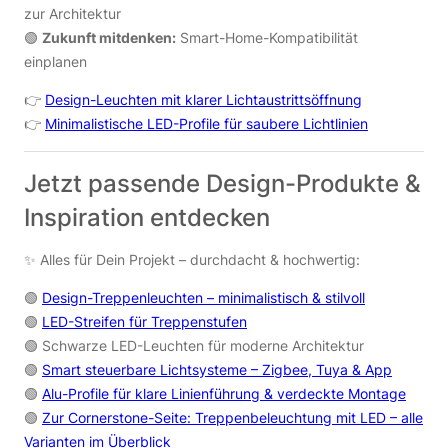
zur Architektur
🟢
Zukunft mitdenken:
Smart-Home-Kompatibilität
einplanen
👉
Design-Leuchten mit klarer Lichtaustrittsöffnung
👉
Minimalistische LED-Profile für saubere Lichtlinien
Jetzt passende Design-Produkte &
Inspiration entdecken
✨ Alles für Dein Projekt – durchdacht & hochwertig:
🟢
Design-Treppenleuchten – minimalistisch & stilvoll
🟢
LED-Streifen für Treppenstufen
🟢
Schwarze LED-Leuchten für moderne Architektur
🟢
Smart steuerbare Lichtsysteme – Zigbee, Tuya & App
🟢
Alu-Profile für klare Linienführung & verdeckte Montage
🟢
Zur Cornerstone-Seite: Treppenbeleuchtung mit LED – alle
Varianten im Überblick