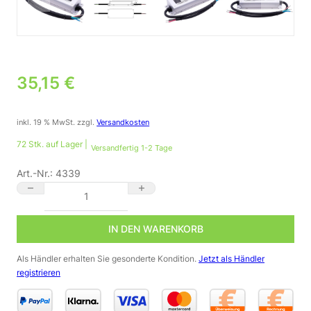
35,15
€
inkl. 19 % MwSt.
zzgl.
Versandkosten
72 Stk. auf Lager |
Versandfertig 1-2 Tage
Art.-Nr.:
4339
12V DC LED Netzteil Mean Well XLG-150-12-A 150 Watt 12.5A IP
IN DEN WARENKORB
Als Händler erhalten Sie gesonderte Kondition.
Jetzt als Händler
registrieren